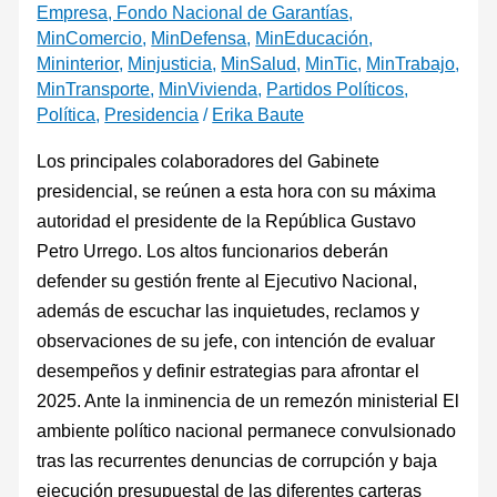
Empresa, Fondo Nacional de Garantías
,
MinComercio
,
MinDefensa
,
MinEducación
,
Mininterior
,
Minjusticia
,
MinSalud
,
MinTic
,
MinTrabajo
,
MinTransporte
,
MinVivienda
,
Partidos Políticos
,
Política
,
Presidencia
/
Erika Baute
Los principales colaboradores del Gabinete
presidencial, se reúnen a esta hora con su máxima
autoridad el presidente de la República Gustavo
Petro Urrego. Los altos funcionarios deberán
defender su gestión frente al Ejecutivo Nacional,
además de escuchar las inquietudes, reclamos y
observaciones de su jefe, con intención de evaluar
desempeños y definir estrategias para afrontar el
2025. Ante la inminencia de un remezón ministerial El
ambiente político nacional permanece convulsionado
tras las recurrentes denuncias de corrupción y baja
ejecución presupuestal de las diferentes carteras