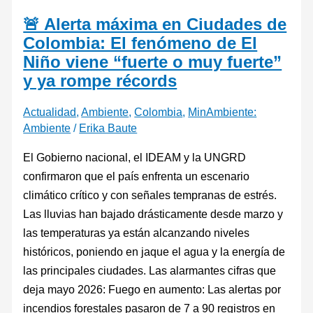
y
de
🚨 Alerta máxima en Ciudades de
ya
una
Colombia: El fenómeno de El
rompe
esperanza”
Niño viene “fuerte o muy fuerte”
récords
y ya rompe récords
Actualidad
,
Ambiente
,
Colombia
,
MinAmbiente:
Ambiente
/
Erika Baute
El Gobierno nacional, el IDEAM y la UNGRD
confirmaron que el país enfrenta un escenario
climático crítico y con señales tempranas de estrés.
Las lluvias han bajado drásticamente desde marzo y
las temperaturas ya están alcanzando niveles
históricos, poniendo en jaque el agua y la energía de
las principales ciudades. Las alarmantes cifras que
deja mayo 2026: Fuego en aumento: Las alertas por
incendios forestales pasaron de 7 a 90 registros en