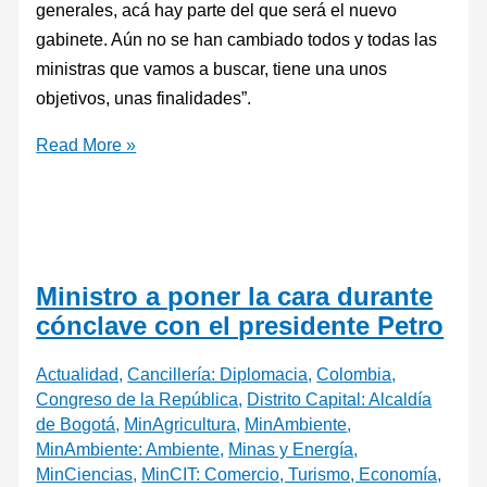
generales, acá hay parte del que será el nuevo
gabinete. Aún no se han cambiado todos y todas las
ministras que vamos a buscar, tiene una unos
objetivos, unas finalidades”.
Read More »
Ministro a poner la cara durante
cónclave con el presidente Petro
Actualidad
,
Cancillería: Diplomacia
,
Colombia
,
Congreso de la República
,
Distrito Capital: Alcaldía
de Bogotá
,
MinAgricultura
,
MinAmbiente
,
MinAmbiente: Ambiente
,
Minas y Energía
,
MinCiencias
,
MinCIT: Comercio, Turismo, Economía,