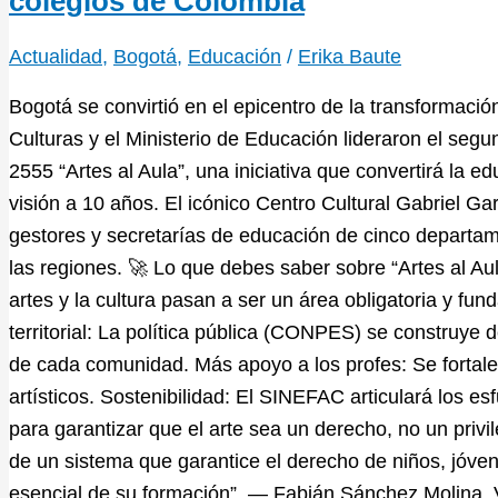
colegios de Colombia
Actualidad
,
Bogotá
,
Educación
/
Erika Baute
Bogotá se convirtió en el epicentro de la transformación
Culturas y el Ministerio de Educación lideraron el segun
2555 “Artes al Aula”, una iniciativa que convertirá la e
visión a 10 años. El icónico Centro Cultural Gabriel Ga
gestores y secretarías de educación de cinco departame
las regiones. 🚀 Lo que debes saber sobre “Artes al Aula
artes y la cultura pasan a ser un área obligatoria y fun
territorial: La política pública (CONPES) se construye 
de cada comunidad. Más apoyo a los profes: Se fortale
artísticos. Sostenibilidad: El SINEFAC articulará los esf
para garantizar que el arte sea un derecho, no un priv
de un sistema que garantice el derecho de niños, jóven
esencial de su formación”. — Fabián Sánchez Molina, Vi