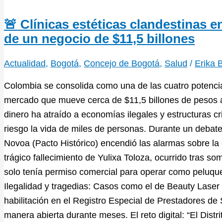
🚨 Clínicas estéticas clandestinas 
de un negocio de $11,5 billones
Actualidad
,
Bogotá
,
Concejo de Bogotá
,
Salud
/
Erika 
Colombia se consolida como una de las cuatro potencia
mercado que mueve cerca de $11,5 billones de pesos al
dinero ha atraído a economías ilegales y estructuras c
riesgo la vida de miles de personas. Durante un debate 
Novoa (Pacto Histórico) encendió las alarmas sobre la 
trágico fallecimiento de Yulixa Toloza, ocurrido tras s
solo tenía permiso comercial para operar como peluquer
Ilegalidad y tragedias: Casos como el de Beauty Lase
habilitación en el Registro Especial de Prestadores d
manera abierta durante meses. El reto digital: “El Distr