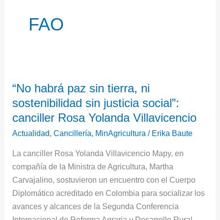
FAO
“No
“No habrá paz sin tierra, ni
habrá
sostenibilidad sin justicia social”:
paz
sin
canciller Rosa Yolanda Villavicencio
tierra,
Actualidad
,
Cancillería
,
MinAgricultura
/
Erika Baute
ni
La canciller Rosa Yolanda Villavicencio Mapy, en
sostenibilidad
compañía de la Ministra de Agricultura, Martha
sin
Carvajalino, sostuvieron un encuentro con el Cuerpo
justicia
Diplomático acreditado en Colombia para socializar los
social”:
avances y alcances de la Segunda Conferencia
canciller
Internacional de Reforma Agraria y Desarrollo Rural