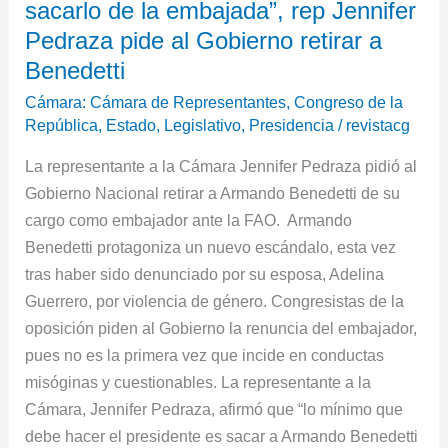
sacarlo de la embajada”, rep Jennifer
que
debe
Pedraza pide al Gobierno retirar a
hacer
Benedetti
es
Cámara: Cámara de Representantes
,
Congreso de la
sacarlo
República
,
Estado
,
Legislativo
,
Presidencia
/
revistacg
de
La representante a la Cámara Jennifer Pedraza pidió al
la
Gobierno Nacional retirar a Armando Benedetti de su
embajada”,
cargo como embajador ante la FAO. Armando
rep
Benedetti protagoniza un nuevo escándalo, esta vez
Jennifer
tras haber sido denunciado por su esposa, Adelina
Pedraza
Guerrero, por violencia de género. Congresistas de la
pide
oposición piden al Gobierno la renuncia del embajador,
al
pues no es la primera vez que incide en conductas
Gobierno
misóginas y cuestionables. La representante a la
retirar
Cámara, Jennifer Pedraza, afirmó que “lo mínimo que
a
debe hacer el presidente es sacar a Armando Benedetti
Benedetti