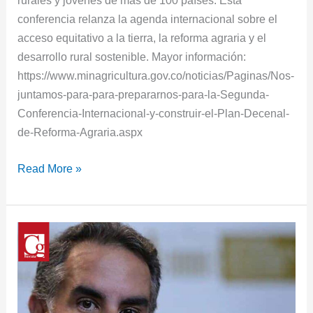
rurales y jóvenes de más de 100 países. Esta
conferencia relanza la agenda internacional sobre el
acceso equitativo a la tierra, la reforma agraria y el
desarrollo rural sostenible. Mayor información:
https://www.minagricultura.gov.co/noticias/Paginas/Nos-
juntamos-para-para-prepararnos-para-la-Segunda-
Conferencia-Internacional-y-construir-el-Plan-Decenal-
de-Reforma-Agraria.aspx
Read More »
Benedetti
renunció
a
la
FAO