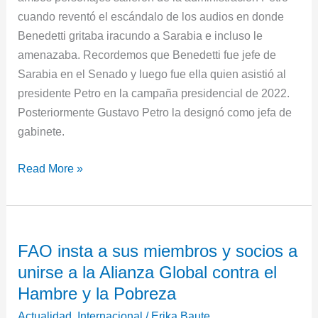
cuando reventó el escándalo de los audios en donde
Benedetti gritaba iracundo a Sarabia e incluso le
amenazaba. Recordemos que Benedetti fue jefe de
Sarabia en el Senado y luego fue ella quien asistió al
presidente Petro en la campaña presidencial de 2022.
Posteriormente Gustavo Petro la designó como jefa de
gabinete.
Read More »
FAO
FAO insta a sus miembros y socios a
insta
unirse a la Alianza Global contra el
a
sus
Hambre y la Pobreza
miembros
Actualidad
,
Internacional
/
Erika Baute