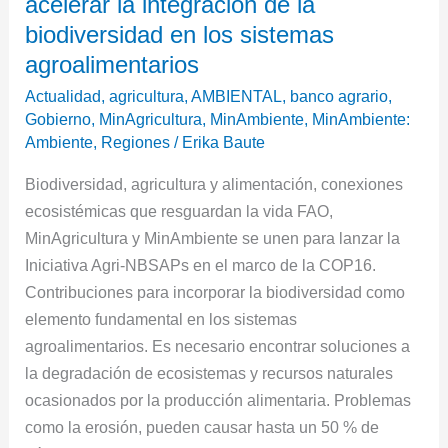
acelerar la integración de la
iniciativa
mundial
biodiversidad en los sistemas
para
agroalimentarios
acelerar
Actualidad
,
agricultura
,
AMBIENTAL
,
banco agrario
,
la
Gobierno
,
MinAgricultura
,
MinAmbiente
,
MinAmbiente:
integración
Ambiente
,
Regiones
/
Erika Baute
de
Biodiversidad, agricultura y alimentación, conexiones
la
ecosistémicas que resguardan la vida FAO,
biodiversidad
MinAgricultura y MinAmbiente se unen para lanzar la
en
Iniciativa Agri-NBSAPs en el marco de la COP16.
los
Contribuciones para incorporar la biodiversidad como
sistemas
elemento fundamental en los sistemas
agroalimentarios
agroalimentarios. Es necesario encontrar soluciones a
la degradación de ecosistemas y recursos naturales
ocasionados por la producción alimentaria. Problemas
como la erosión, pueden causar hasta un 50 % de