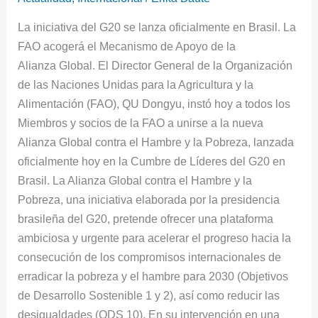
y
La iniciativa del G20 se lanza oficialmente en Brasil. La
socios
FAO acogerá el Mecanismo de Apoyo de la
a
Alianza Global. El Director General de la Organización
unirse
de las Naciones Unidas para la Agricultura y la
a
Alimentación (FAO), QU Dongyu, instó hoy a todos los
la
Miembros y socios de la FAO a unirse a la nueva
Alianza
Alianza Global contra el Hambre y la Pobreza, lanzada
Global
oficialmente hoy en la Cumbre de Líderes del G20 en
contra
Brasil. La Alianza Global contra el Hambre y la
el
Pobreza, una iniciativa elaborada por la presidencia
Hambre
brasileña del G20, pretende ofrecer una plataforma
y
ambiciosa y urgente para acelerar el progreso hacia la
la
consecución de los compromisos internacionales de
Pobreza
erradicar la pobreza y el hambre para 2030 (Objetivos
de Desarrollo Sostenible 1 y 2), así como reducir las
desigualdades (ODS 10). En su intervención en una