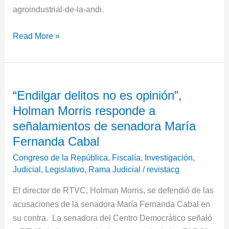
agroindustrial-de-la-andi.
Read More »
“Endilgar
“Endilgar delitos no es opinión”,
delitos
Holman Morris responde a
no
es
señalamientos de senadora María
opinión”,
Fernanda Cabal
Holman
Congreso de la República
,
Fiscalía
,
Investigación
,
Morris
Judicial
,
Legislativo
,
Rama Judicial
/
revistacg
responde
El director de RTVC, Holman Morris, se defendió de las
a
acusaciones de la senadora María Fernanda Cabal en
señalamientos
su contra. La senadora del Centro Democrático señaló
de