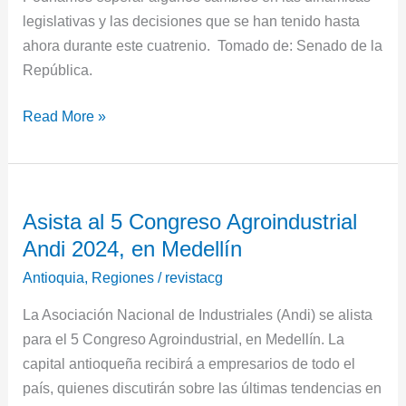
legislativas y las decisiones que se han tenido hasta
ahora durante este cuatrenio. Tomado de: Senado de la
República.
Read More »
Asista
Asista al 5 Congreso Agroindustrial
al
Andi 2024, en Medellín
5
Congreso
Antioquia
,
Regiones
/
revistacg
Agroindustrial
La Asociación Nacional de Industriales (Andi) se alista
Andi
para el 5 Congreso Agroindustrial, en Medellín. La
2024,
capital antioqueña recibirá a empresarios de todo el
en
país, quienes discutirán sobre las últimas tendencias en
Medellín