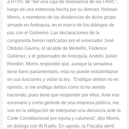
a RTVC de “ser una caja de resonancia de las FARC”,
senadora
luego de una entrevista hecha por su director, Holman
María
Morris, a miembros de las disidencias de dicho grupo
Fernanda
armado en Antioquia, en el marco de los diálogos de
Cabal
paz con el Gobierno. Las declaraciones de la
congresista fueron replicadas por el exsenador José
Obdulio Gaviria, el alcalde de Medellín, Féderico
Gutiérrez, y el gobernador de Antioquía, Andrés Julián
Rendón. Morris respondió que, aunque la senadora
tiene fuero parlamentario, esta no puede extralimitarse
en sus funciones y violar la ley. “Endilgar delitos no es
opinión, si me endilga delitos como lo ha venido
haciendo, pues tiene que responder por ellos. Ante ese
escenario y como gerente de una empresa pública, me
veo en la obligación de interponer una denuncia ante la
Corte Constitucional por injuria y calumnia”, dijo Morris,
en diálogo con W Radio. En agosto, la Fiscalía abrió