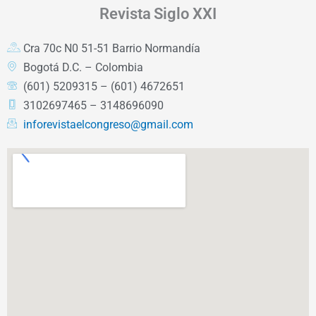
Revista
Siglo XXI
Cra 70c N0 51-51 Barrio Normandía
Bogotá D.C. – Colombia
(601) 5209315 – (601) 4672651
3102697465 – 3148696090
inforevistaelcongreso@gmail.com