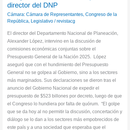
recibe
director del DNP
el
Cámara: Cámara de Representantes
,
Congreso de la
presidente
República
,
Legislativo
/
revistacg
Petro,
El director del Departamento Nacional de Planeación,
lo
Alexander López, intervino en la discusión de
reciben
comisiones económicas conjuntas sobre el
los
Presupuesto General de la Nación 2025. López
sectores
aseguró que con el hundimiento del Presupuesto
más
General no se golpea al Gobierno, sino a los sectores
marginados”,
más marginados. Sus declaraciones se dieron tras el
Alexander
anuncio del Gobierno Nacional de expedir el
López,
presupuesto de $523 billones por decreto, luego de que
director
el Congreso lo hundiera por falta de quórum. “El golpe
del
que se da hoy al no permitir la discusión, concertación y
DNP
diálogo se lo dan a los sectores más empobrecidos de
este país y a una sociedad que esperaba que el