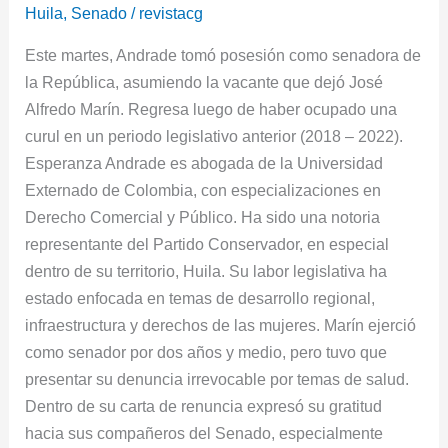
la
Huila
,
Senado
/
revistacg
curul
Este martes, Andrade tomó posesión como senadora de
que
la República, asumiendo la vacante que dejó José
dejó
Alfredo Marín. Regresa luego de haber ocupado una
José
curul en un periodo legislativo anterior (2018 – 2022).
Marín
Esperanza Andrade es abogada de la Universidad
en
Externado de Colombia, con especializaciones en
el
Derecho Comercial y Público. Ha sido una notoria
Senado
representante del Partido Conservador, en especial
dentro de su territorio, Huila. Su labor legislativa ha
estado enfocada en temas de desarrollo regional,
infraestructura y derechos de las mujeres. Marín ejerció
como senador por dos años y medio, pero tuvo que
presentar su denuncia irrevocable por temas de salud.
Dentro de su carta de renuncia expresó su gratitud
hacia sus compañeros del Senado, especialmente