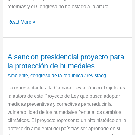
reformas y el Congreso no ha estado a la altura’.
Read More »
A
A sanción presidencial proyecto para
sanción
la protección de humedales
presidencial
proyecto
Ambiente
,
congreso de la republica
/
revistacg
para
La representante a la Cámara, Leyla Rincón Trujillo, es
la
la autora de este Proyecto de Ley que busca adoptar
protección
medidas preventivas y correctivas para reducir la
de
vulnerabilidad de los humedales frente a los cambios
humedales
climáticos. El proyecto representa un hito histórico en la
protección ambiental del país tras ser aprobado en su