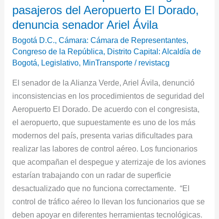
pasajeros del Aeropuerto El Dorado,
pone
en
denuncia senador Ariel Ávila
riesgo
Bogotá D.C.
,
Cámara: Cámara de Representantes
,
a
Congreso de la República
,
Distrito Capital: Alcaldía de
pasajeros
Bogotá
,
Legislativo
,
MinTransporte
/
revistacg
del
El senador de la Alianza Verde, Ariel Ávila, denunció
Aeropuerto
inconsistencias en los procedimientos de seguridad del
El
Aeropuerto El Dorado. De acuerdo con el congresista,
Dorado,
el aeropuerto, que supuestamente es uno de los más
denuncia
modernos del país, presenta varias dificultades para
senador
realizar las labores de control aéreo. Los funcionarios
Ariel
que acompañan el despegue y aterrizaje de los aviones
Ávila
estarían trabajando con un radar de superficie
desactualizado que no funciona correctamente. “El
control de tráfico aéreo lo llevan los funcionarios que se
deben apoyar en diferentes herramientas tecnológicas.