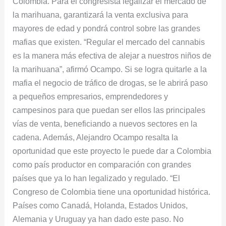
alejar
Colombia. Para el congresista legalizar el mercado de
a
la marihuana, garantizará la venta exclusiva para
nuestros
mayores de edad y pondrá control sobre las grandes
niños
mafias que existen. “Regular el mercado del cannabis
de
es la manera más efectiva de alejar a nuestros niños de
la
la marihuana”, afirmó Ocampo. Si se logra quitarle a la
marihuana”:
mafia el negocio de tráfico de drogas, se le abrirá paso
Representante
a pequeños empresarios, emprendedores y
Alejandro
campesinos para que puedan ser ellos las principales
Ocampo
vías de venta, beneficiando a nuevos sectores en la
cadena. Además, Alejandro Ocampo resalta la
oportunidad que este proyecto le puede dar a Colombia
como país productor en comparación con grandes
países que ya lo han legalizado y regulado. “El
Congreso de Colombia tiene una oportunidad histórica.
Países como Canadá, Holanda, Estados Unidos,
Alemania y Uruguay ya han dado este paso. No