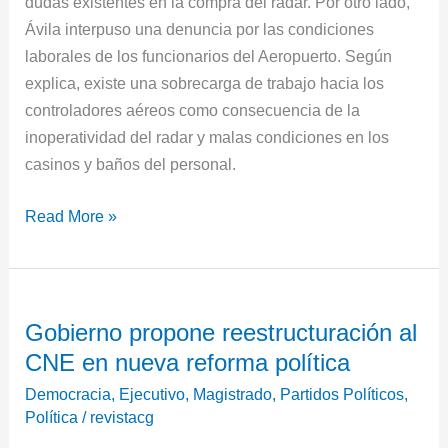
dudas existentes en la compra del radar. Por otro lado,
Ávila interpuso una denuncia por las condiciones
laborales de los funcionarios del Aeropuerto. Según
explica, existe una sobrecarga de trabajo hacia los
controladores aéreos como consecuencia de la
inoperatividad del radar y malas condiciones en los
casinos y baños del personal.
Read More »
Gobierno
Gobierno propone reestructuración al
propone
CNE en nueva reforma política
reestructuración
al
Democracia
,
Ejecutivo
,
Magistrado
,
Partidos Políticos
,
CNE
Política
/
revistacg
en