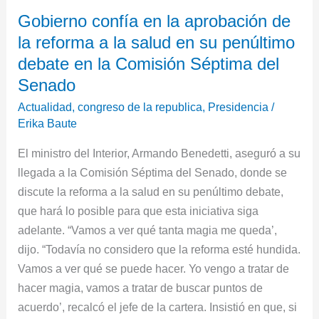
Gobierno
Gobierno confía en la aprobación de
confía
la reforma a la salud en su penúltimo
en
la
debate en la Comisión Séptima del
aprobación
Senado
de
Actualidad
,
congreso de la republica
,
Presidencia
/
la
Erika Baute
reforma
El ministro del Interior, Armando Benedetti, aseguró a su
a
llegada a la Comisión Séptima del Senado, donde se
la
discute la reforma a la salud en su penúltimo debate,
salud
que hará lo posible para que esta iniciativa siga
en
adelante. “Vamos a ver qué tanta magia me queda’,
su
dijo. “Todavía no considero que la reforma esté hundida.
penúltimo
Vamos a ver qué se puede hacer. Yo vengo a tratar de
debate
hacer magia, vamos a tratar de buscar puntos de
en
acuerdo’, recalcó el jefe de la cartera. Insistió en que, si
la