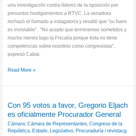
una investigación contra líderes de la oposición por
presuntos hostigamientos a RTVC. La senadora
rechazó el llamado a indagatoria y resaltó que “su fuero
es inviolable”. “No acepto que terminemos sometidos y
mucho menos bajo la Fiscalía porque ésta no tiene
competencias sobre nosotros como congresistas”,
expresó Cabal.
Read More »
Con
Con 95 votos a favor, Gregorio Eljach
95
es oficialmente Procurador General
votos
a
Cámara: Cámara de Representantes
,
Congreso de la
favor,
República
,
Estado
,
Legislativo
,
Procuraduría
/
revistacg