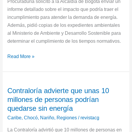
Procuraduría solicitó a la Alcaldía de Bogotá enviar un
informe detallado sobre el impacto que podría traer el
incumplimiento para atender la demanda de energía.
Además, pidió copias de los expedientes ambientales
al Ministerio de Ambiente y Desarrollo Sostenible para
determinar el cumplimiento de los tiempos normativos.
Read More »
Contraloría
Contraloría advierte que unas 10
advierte
millones de personas podrían
que
unas
quedarse sin energía
10
Caribe
,
Chocó
,
Nariño
,
Regiones
/
revistacg
millones
La Contraloría advirtió que 10 millones de personas en
de