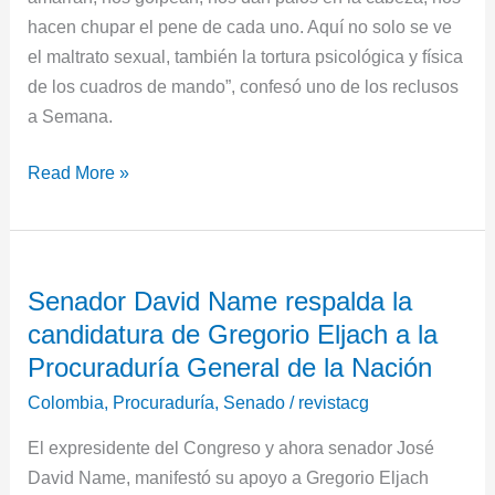
hacen chupar el pene de cada uno. Aquí no solo se ve
el maltrato sexual, también la tortura psicológica y física
de los cuadros de mando”, confesó uno de los reclusos
a Semana.
Read More »
Senador
Senador David Name respalda la
David
candidatura de Gregorio Eljach a la
Name
respalda
Procuraduría General de la Nación
la
Colombia
,
Procuraduría
,
Senado
/
revistacg
candidatura
El expresidente del Congreso y ahora senador José
de
David Name, manifestó su apoyo a Gregorio Eljach
Gregorio