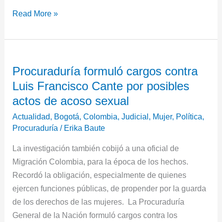
Read More »
Procuraduría
Procuraduría formuló cargos contra
formuló
Luis Francisco Cante por posibles
cargos
contra
actos de acoso sexual
Luis
Actualidad
,
Bogotá
,
Colombia
,
Judicial
,
Mujer
,
Política
,
Francisco
Procuraduría
/
Erika Baute
Cante
La investigación también cobijó a una oficial de
por
Migración Colombia, para la época de los hechos.
posibles
Recordó la obligación, especialmente de quienes
actos
ejercen funciones públicas, de propender por la guarda
de
de los derechos de las mujeres. La Procuraduría
acoso
General de la Nación formuló cargos contra los
sexual