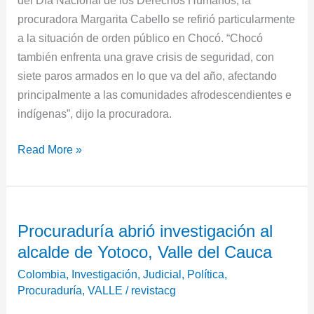
procuradora Margarita Cabello se refirió particularmente
a la situación de orden público en Chocó. “Chocó
también enfrenta una grave crisis de seguridad, con
siete paros armados en lo que va del año, afectando
principalmente a las comunidades afrodescendientes e
indígenas”, dijo la procuradora.
Read More »
Procuraduría
Procuraduría abrió investigación al
abrió
alcalde de Yotoco, Valle del Cauca
investigación
al
Colombia
,
Investigación
,
Judicial
,
Política
,
alcalde
Procuraduría
,
VALLE
/
revistacg
de