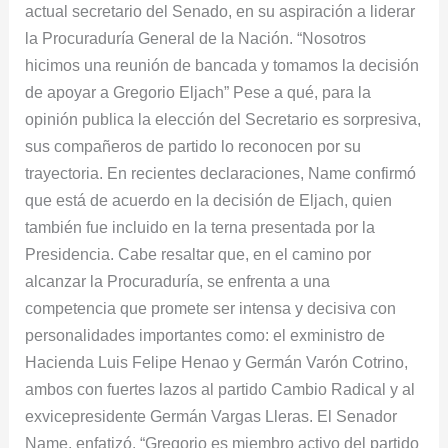
actual secretario del Senado, en su aspiración a liderar
Eljach
la Procuraduría General de la Nación. “Nosotros
a
hicimos una reunión de bancada y tomamos la decisión
la
de apoyar a Gregorio Eljach” Pese a qué, para la
Procuraduría
opinión publica la elección del Secretario es sorpresiva,
General
sus compañeros de partido lo reconocen por su
de
trayectoria. En recientes declaraciones, Name confirmó
la
que está de acuerdo en la decisión de Eljach, quien
Nación
también fue incluido en la terna presentada por la
Presidencia. Cabe resaltar que, en el camino por
alcanzar la Procuraduría, se enfrenta a una
competencia que promete ser intensa y decisiva con
personalidades importantes como: el exministro de
Hacienda Luis Felipe Henao y Germán Varón Cotrino,
ambos con fuertes lazos al partido Cambio Radical y al
exvicepresidente Germán Vargas Lleras. El Senador
Name, enfatizó. “Gregorio es miembro activo del partido