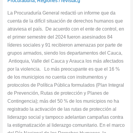
Procuraduría
,
Regiones
/
revistacg
de
La Procuraduría General redactó un informe que da
derechos
cuenta de la difícil situación de derechos humanos que
humanos
atraviesa el país. De acuerdo con el ente de control, en
en
el primer semestre del 2024 fueron asesinados 84
Colombia
líderes sociales y 91 recibieron amenazas por parte de
grupos armados, siendo los departamentos del Cauca,
Antioquia, Valle del Cauca y Arauca los más afectados
por la violencia. Lo más preocupante es que el 16 %
de los municipios no cuenta con instrumentos y
protocolos de Política Pública formulados (Plan Integral
de Prevención, Rutas de protección y Planes de
Contingencia); más del 50 % de los municipios no ha
registrado la activación de las rutas de protección al
liderazgo social y tampoco adelantan campañas contra
la estigmatización al liderazgo comunitario. En el marco
del Día Nacional de los Derechos Humanos, la