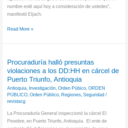
nombre esté aquí hoy a consideración de ustedes”,
manifestó Eljach.
Read More »
Procuraduría
Procuraduría halló presuntas
halló
violaciones a los DD:HH en cárcel de
presuntas
violaciones
Puerto Triunfo, Antioquia
a
Antioquia
,
Investigación
,
Orden Púbico
,
ORDEN
los
PÚBLICO
,
Orden Público
,
Regiones
,
Seguridad
/
DD:HH
revistacg
en
La Procuraduría General inspeccionó la cárcel El
cárcel
Pesebre, en Puerto Triunfo, Antioquia. El ente de
de