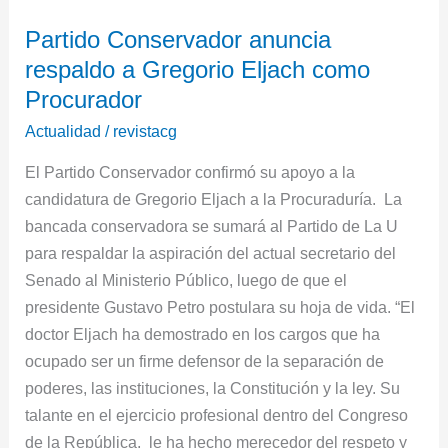
Partido
Partido Conservador anuncia
Conservador
respaldo a Gregorio Eljach como
anuncia
respaldo
Procurador
a
Actualidad
/
revistacg
Gregorio
El Partido Conservador confirmó su apoyo a la
Eljach
candidatura de Gregorio Eljach a la Procuraduría. La
como
bancada conservadora se sumará al Partido de La U
Procurador
para respaldar la aspiración del actual secretario del
Senado al Ministerio Público, luego de que el
presidente Gustavo Petro postulara su hoja de vida. “El
doctor Eljach ha demostrado en los cargos que ha
ocupado ser un firme defensor de la separación de
poderes, las instituciones, la Constitución y la ley. Su
talante en el ejercicio profesional dentro del Congreso
de la República, le ha hecho merecedor del respeto y