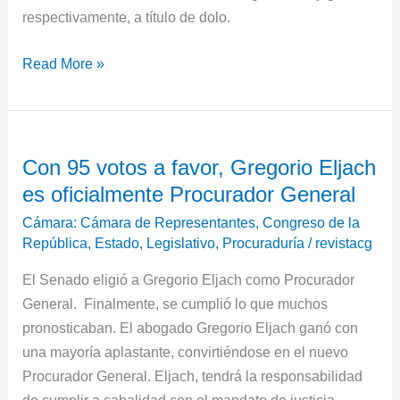
respectivamente, a título de dolo.
Read More »
Con
Con 95 votos a favor, Gregorio Eljach
95
es oficialmente Procurador General
votos
a
Cámara: Cámara de Representantes
,
Congreso de la
favor,
República
,
Estado
,
Legislativo
,
Procuraduría
/
revistacg
Gregorio
El Senado eligió a Gregorio Eljach como Procurador
Eljach
General. Finalmente, se cumplió lo que muchos
es
pronosticaban. El abogado Gregorio Eljach ganó con
oficialmente
una mayoría aplastante, convirtiéndose en el nuevo
Procurador
Procurador General. Eljach, tendrá la responsabilidad
General