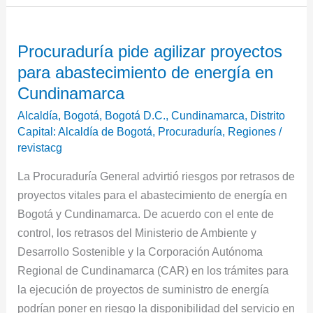
Procuraduría
Procuraduría pide agilizar proyectos
pide
para abastecimiento de energía en
agilizar
proyectos
Cundinamarca
para
Alcaldía
,
Bogotá
,
Bogotá D.C.
,
Cundinamarca
,
Distrito
abastecimiento
Capital: Alcaldía de Bogotá
,
Procuraduría
,
Regiones
/
de
revistacg
energía
La Procuraduría General advirtió riesgos por retrasos de
en
proyectos vitales para el abastecimiento de energía en
Cundinamarca
Bogotá y Cundinamarca. De acuerdo con el ente de
control, los retrasos del Ministerio de Ambiente y
Desarrollo Sostenible y la Corporación Autónoma
Regional de Cundinamarca (CAR) en los trámites para
la ejecución de proyectos de suministro de energía
podrían poner en riesgo la disponibilidad del servicio en