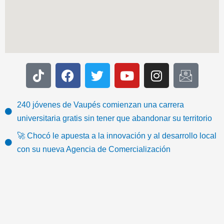
T
F
T
Y
I
I
i
a
w
o
n
c
k
c
i
u
s
o
t
e
t
t
t
n
240 jóvenes de Vaupés comienzan una carrera
o
b
t
u
a
-
universitaria gratis sin tener que abandonar su territorio
k
o
e
b
g
e
🚀 Chocó le apuesta a la innovación y al desarrollo local
o
r
e
r
m
con su nueva Agencia de Comercialización
k
a
a
m
i
l