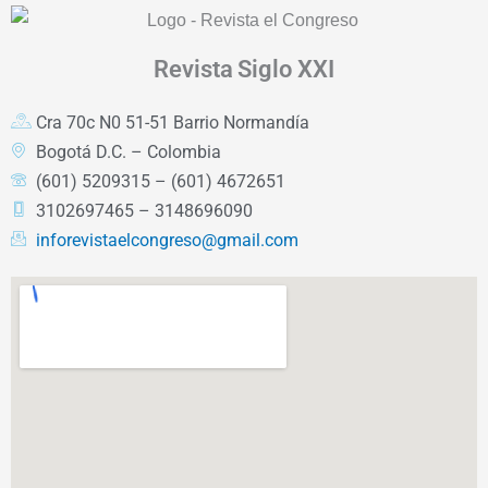
Revista
Siglo XXI
Cra 70c N0 51-51 Barrio Normandía
Bogotá D.C. – Colombia
(601) 5209315 – (601) 4672651
3102697465 – 3148696090
inforevistaelcongreso@gmail.com