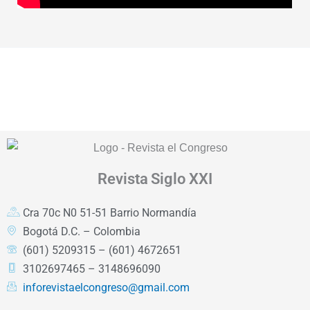
Revista
Siglo XXI
Cra 70c N0 51-51 Barrio Normandía
Bogotá D.C. – Colombia
(601) 5209315 – (601) 4672651
3102697465 – 3148696090
inforevistaelcongreso@gmail.com