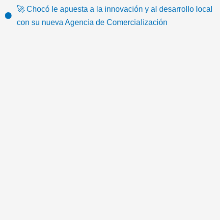
k
o
e
b
g
e
🚀 Chocó le apuesta a la innovación y al desarrollo local
o
r
e
r
m
con su nueva Agencia de Comercialización
k
a
a
m
i
l