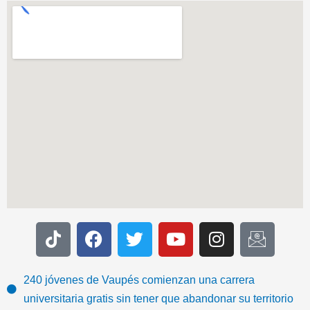
T
F
T
Y
I
I
i
a
w
o
n
c
k
c
i
u
s
o
t
e
t
t
t
n
240 jóvenes de Vaupés comienzan una carrera
o
b
t
u
a
-
universitaria gratis sin tener que abandonar su territorio