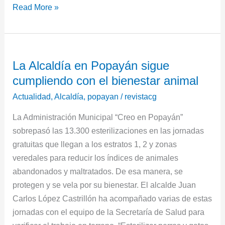
Read More »
La
La Alcaldía en Popayán sigue
Alcaldía
cumpliendo con el bienestar animal
en
Popayán
Actualidad
,
Alcaldía
,
popayan
/
revistacg
sigue
La Administración Municipal “Creo en Popayán”
cumpliendo
sobrepasó las 13.300 esterilizaciones en las jornadas
con
gratuitas que llegan a los estratos 1, 2 y zonas
el
veredales para reducir los índices de animales
bienestar
abandonados y maltratados. De esa manera, se
animal
protegen y se vela por su bienestar.​ El alcalde Juan
Carlos López Castrillón ha acompañado varias de estas
jornadas con el equipo de la Secretaría de Salud para