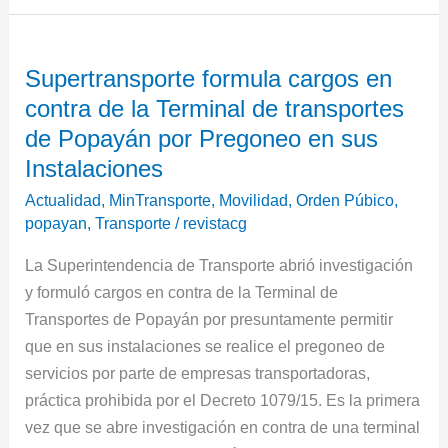
Supertransporte
Supertransporte formula cargos en
formula
contra de la Terminal de transportes
cargos
en
de Popayán por Pregoneo en sus
contra
Instalaciones
de
Actualidad
,
MinTransporte
,
Movilidad
,
Orden Púbico
,
la
popayan
,
Transporte
/
revistacg
Terminal
La Superintendencia de Transporte abrió investigación
de
y formuló cargos en contra de la Terminal de
transportes
Transportes de Popayán por presuntamente permitir
de
que en sus instalaciones se realice el pregoneo de
Popayán
servicios por parte de empresas transportadoras,
por
práctica prohibida por el Decreto 1079/15. Es la primera
Pregoneo
vez que se abre investigación en contra de una terminal
en