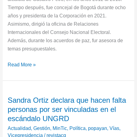
Tiempo después, fue concejal de Bogotá durante ocho
años y presidenta de la Corporación en 2021.
Asimismo, dirigió la oficina de Relaciones
Internacionales del Consejo Nacional Electoral.
Además, durante los acuerdos de paz, fur asesora de
temas presupuestales.
Read More »
Sandra
Sandra Ortiz declara que hacen falta
Ortiz
personas por ser vinculadas en el
declara
que
escándalo UNGRD
hacen
Actualidad
,
Gestión
,
MinTic
,
Política
,
popayan
,
Vías
,
falta
Vicepresidencia
/
revistacg