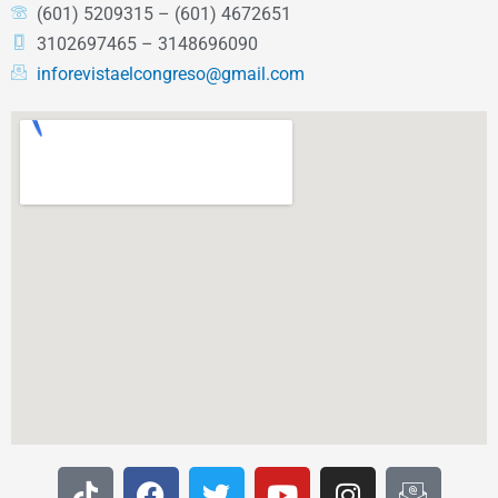
(601) 5209315 – (601) 4672651
3102697465 – 3148696090
inforevistaelcongreso@gmail.com
T
F
T
Y
I
I