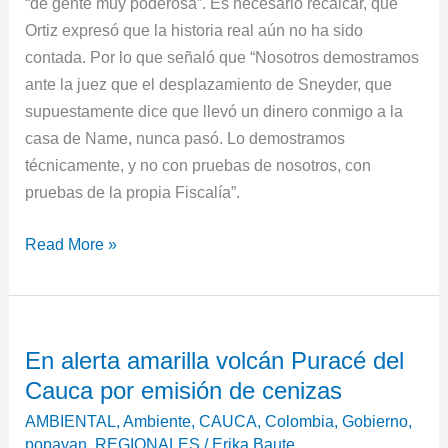
“de gente muy poderosa”. Es necesario recalcar, que
Ortiz expresó que la historia real aún no ha sido
contada. Por lo que señaló que “Nosotros demostramos
ante la juez que el desplazamiento de Sneyder, que
supuestamente dice que llevó un dinero conmigo a la
casa de Name, nunca pasó. Lo demostramos
técnicamente, y no con pruebas de nosotros, con
pruebas de la propia Fiscalía”.
Read More »
En
En alerta amarilla volcán Puracé del
alerta
Cauca por emisión de cenizas
amarilla
volcán
AMBIENTAL
,
Ambiente
,
CAUCA
,
Colombia
,
Gobierno
,
Puracé
popayan
,
REGIONALES
/
Erika Baute