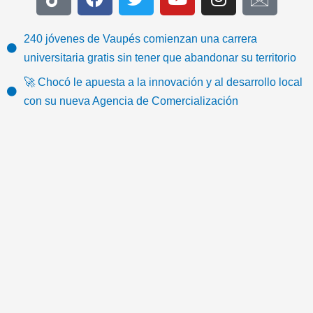
i
a
w
o
n
c
k
c
i
u
s
o
t
e
t
t
t
n
240 jóvenes de Vaupés comienzan una carrera
o
b
t
u
a
-
universitaria gratis sin tener que abandonar su territorio
k
o
e
b
g
e
🚀 Chocó le apuesta a la innovación y al desarrollo local
o
r
e
r
m
con su nueva Agencia de Comercialización
k
a
a
m
i
l