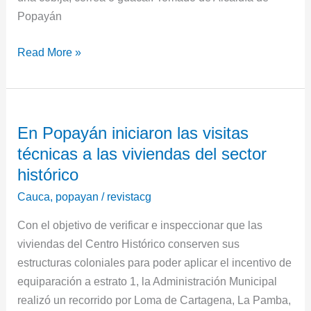
Popayán
Read More »
En
En Popayán iniciaron las visitas
Popayán
técnicas a las viviendas del sector
iniciaron
las
histórico
visitas
Cauca
,
popayan
/
revistacg
técnicas
Con el objetivo de verificar e inspeccionar que las
a
viviendas del Centro Histórico conserven sus
las
estructuras coloniales para poder aplicar el incentivo de
viviendas
equiparación a estrato 1, la Administración Municipal
del
realizó un recorrido por Loma de Cartagena, La Pamba,
sector