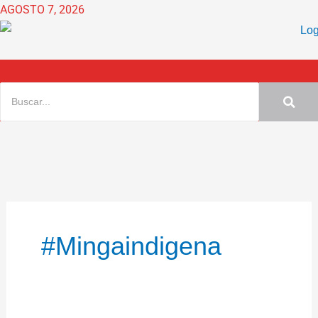
Ir
AGOSTO 7, 2026
al
contenido
#Mingaindigena