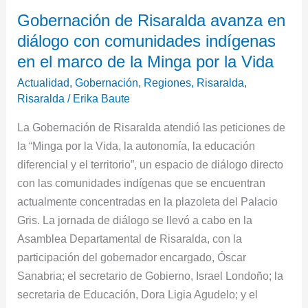
Gobernación
Gobernación de Risaralda avanza en
de
diálogo con comunidades indígenas
Risaralda
avanza
en el marco de la Minga por la Vida
en
Actualidad
,
Gobernación
,
Regiones
,
Risaralda
,
diálogo
Risaralda
/
Erika Baute
con
La Gobernación de Risaralda atendió las peticiones de
comunidades
la “Minga por la Vida, la autonomía, la educación
indígenas
diferencial y el territorio”, un espacio de diálogo directo
en
con las comunidades indígenas que se encuentran
el
actualmente concentradas en la plazoleta del Palacio
marco
Gris. La jornada de diálogo se llevó a cabo en la
de
Asamblea Departamental de Risaralda, con la
la
participación del gobernador encargado, Óscar
Minga
Sanabria; el secretario de Gobierno, Israel Londoño; la
por
secretaria de Educación, Dora Ligia Agudelo; y el
la