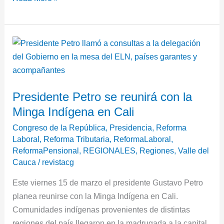
Presidente
Petro
se
reunirá
Presidente Petro se reunirá con la
con
Minga Indígena en Cali
la
Minga
Congreso de la República
,
Presidencia
,
Reforma
Indígena
Laboral
,
Reforma Tributaria
,
ReformaLaboral
,
ReformaPensional
,
REGIONALES
,
Regiones
,
Valle del
en
Cauca
/
revistacg
Cali
Este viernes 15 de marzo el presidente Gustavo Petro
planea reunirse con la Minga Indígena en Cali.
Comunidades indígenas provenientes de distintas
regiones del país llegaron en la madrugada a la capital