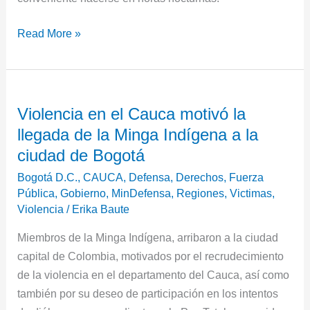
Read More »
Violencia
Violencia en el Cauca motivó la
en
llegada de la Minga Indígena a la
el
Cauca
ciudad de Bogotá
motivó
Bogotá D.C.
,
CAUCA
,
Defensa
,
Derechos
,
Fuerza
la
Pública
,
Gobierno
,
MinDefensa
,
Regiones
,
Victimas
,
llegada
Violencia
/
Erika Baute
de
Miembros de la Minga Indígena, arribaron a la ciudad
la
capital de Colombia, motivados por el recrudecimiento
Minga
de la violencia en el departamento del Cauca, así como
Indígena
también por su deseo de participación en los intentos
a