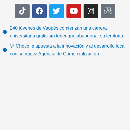
T
F
T
Y
I
I
i
a
w
o
n
c
k
c
i
u
s
o
t
e
t
t
t
n
240 jóvenes de Vaupés comienzan una carrera
o
b
t
u
a
-
universitaria gratis sin tener que abandonar su territorio
k
o
e
b
g
e
🚀 Chocó le apuesta a la innovación y al desarrollo local
o
r
e
r
m
con su nueva Agencia de Comercialización
k
a
a
m
i
l