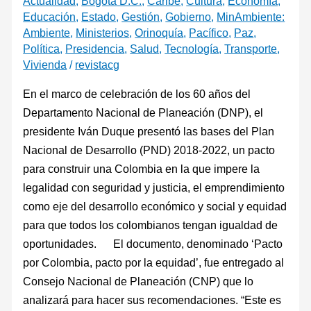
Actualidad
,
Bogotá D.C.
,
Caribe
,
Cultura
,
Economía
,
Educación
,
Estado
,
Gestión
,
Gobierno
,
MinAmbiente:
Ambiente
,
Ministerios
,
Orinoquía
,
Pacífico
,
Paz
,
Política
,
Presidencia
,
Salud
,
Tecnología
,
Transporte
,
Vivienda
/
revistacg
En el marco de celebración de los 60 años del
Departamento Nacional de Planeación (DNP), el
presidente Iván Duque presentó las bases del Plan
Nacional de Desarrollo (PND) 2018-2022, un pacto
para construir una Colombia en la que impere la
legalidad con seguridad y justicia, el emprendimiento
como eje del desarrollo económico y social y equidad
para que todos los colombianos tengan igualdad de
oportunidades. El documento, denominado ‘Pacto
por Colombia, pacto por la equidad’, fue entregado al
Consejo Nacional de Planeación (CNP) que lo
analizará para hacer sus recomendaciones. “Este es