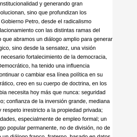
institucionalidad y generando gran
olucionan, sino que profundizan los
l Gobierno Petro, desde el radicalismo
elacionamiento con las distintas ramas del
o que abramos un diálogo amplio para generar
gico, sino desde la sensatez, una visión
necesario fortalecimiento de la democracia,
 Democrático, ha tenido una influencia
ontinuar o cambiar esa línea política en su
tico, creo en su cuerpo de doctrina, en los
bia necesita hoy más que nunca: seguridad
o; confianza de la inversión grande, mediana
respeto irrestricto a la propiedad privada;
nidades, especialmente de empleo formal; un
ogo popular permanente, no de división, no de
o un diálogo franco, fraterno, basado en datos.