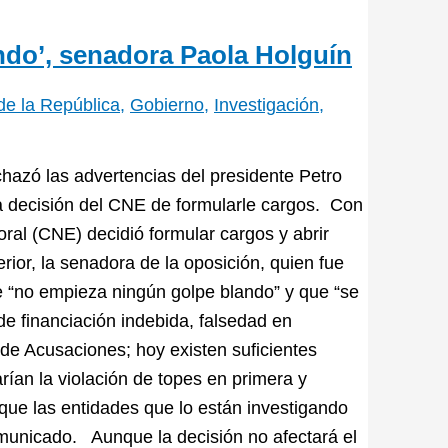
ndo’, senadora Paola Holguín
e la República
,
Gobierno
,
Investigación
,
hazó las advertencias del presidente Petro
la decisión del CNE de formularle cargos. Con
oral (CNE) decidió formular cargos y abrir
rior, la senadora de la oposición, quien fue
e “no empieza ningún golpe blando” y que “se
de financiación indebida, falsedad en
de Acusaciones; hoy existen suficientes
an la violación de topes en primera y
ue las entidades que lo están investigando
comunicado. Aunque la decisión no afectará el