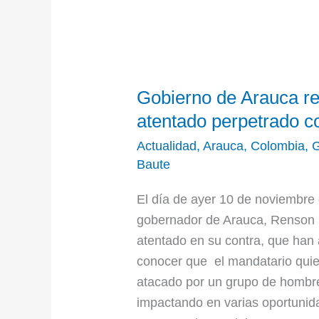
Gobierno
Gobierno de Arauca re
de
Arauca
atentado perpetrado c
responsabiliza
Actualidad
,
Arauca
,
Colombia
,
G
al
Baute
ELN
El día de ayer 10 de noviembre 
del
gobernador de Arauca, Renson M
atentado
atentado en su contra, que han 
perpetrado
conocer que el mandatario quie
contra
atacado por un grupo de hombr
Renson
impactando en varias oportunida
Martínez