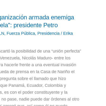
rganización armada enemiga
la”: presidente Petro
LN
,
Fuerza Pública
,
Presidencia
/
Erika
artó la posibilidad de una “unión perfecta”
Venezuela, Nicolás Maduro- entre los
a hacerle frente a una eventual invasión
e rueda de prensa en la Casa de Nariño el
pregunta sobre el llamado que hizo
 que Panamá, Ecuador, Colombia y
, es con el poder constituyente y la
 no pase, nadie puede dar órdenes al otro
o. Y agregó que, así como él no puede