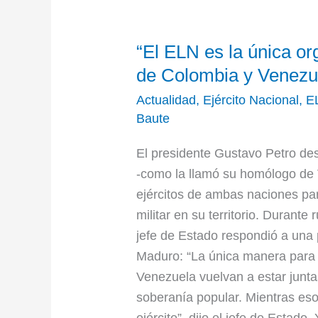
“El
“El ELN es la única o
ELN
es
de Colombia y Venezue
la
Actualidad
,
Ejército Nacional
,
E
única
Baute
organización
El presidente Gustavo Petro desc
armada
-como la llamó su homólogo de 
enemiga
ejércitos de ambas naciones par
de
militar en su territorio. Durant
Colombia
jefe de Estado respondió a una 
y
Maduro: “La única manera para
Venezuela”:
Venezuela vuelvan a estar juntas
presidente
soberanía popular. Mientras eso
Petro
ejército”, dijo el jefe de Estad