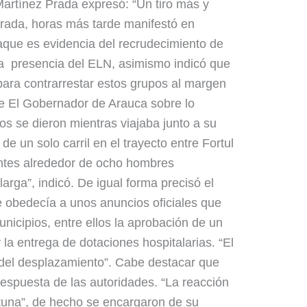
artínez Prada expresó: “Un tiro más y
Prada, horas más tarde manifestó en
aque es evidencia del recrudecimiento de
de la presencia del ELN, asimismo indicó que
ara contrarrestar estos grupos al margen
ue El Gobernador de Arauca sobre lo
os se dieron mientras viajaba junto a su
e un solo carril en el trayecto entre Fortul
ntes alrededor de ocho hombres
rga”, indicó. De igual forma precisó el
e obedecía a unos anuncios oficiales que
nicipios, entre ellos la aprobación de un
la entrega de dotaciones hospitalarias. “El
del desplazamiento”. Cabe destacar que
respuesta de las autoridades. “La reacción
ortuna”, de hecho se encargaron de su