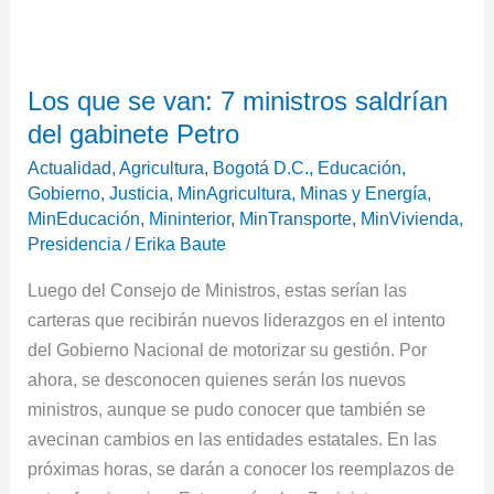
Los
Los que se van: 7 ministros saldrían
que
del gabinete Petro
se
van:
Actualidad
,
Agricultura
,
Bogotá D.C.
,
Educación
,
7
Gobierno
,
Justicia
,
MinAgricultura
,
Minas y Energía
,
MinEducación
,
Mininterior
,
MinTransporte
,
MinVivienda
,
ministros
Presidencia
/
Erika Baute
saldrían
del
Luego del Consejo de Ministros, estas serían las
gabinete
carteras que recibirán nuevos liderazgos en el intento
Petro
del Gobierno Nacional de motorizar su gestión. Por
ahora, se desconocen quienes serán los nuevos
ministros, aunque se pudo conocer que también se
avecinan cambios en las entidades estatales. En las
próximas horas, se darán a conocer los reemplazos de