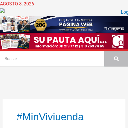
Ir
AGOSTO 8, 2026
al
contenido
#MinViviuenda