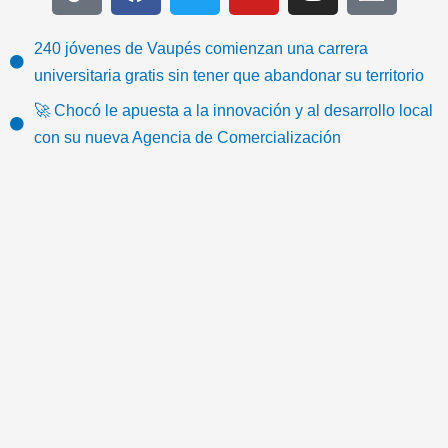
i
a
w
o
n
c
k
c
i
u
s
o
t
e
t
t
t
n
240 jóvenes de Vaupés comienzan una carrera
o
b
t
u
a
-
universitaria gratis sin tener que abandonar su territorio
k
o
e
b
g
e
🚀 Chocó le apuesta a la innovación y al desarrollo local
o
r
e
r
m
con su nueva Agencia de Comercialización
k
a
a
m
i
l