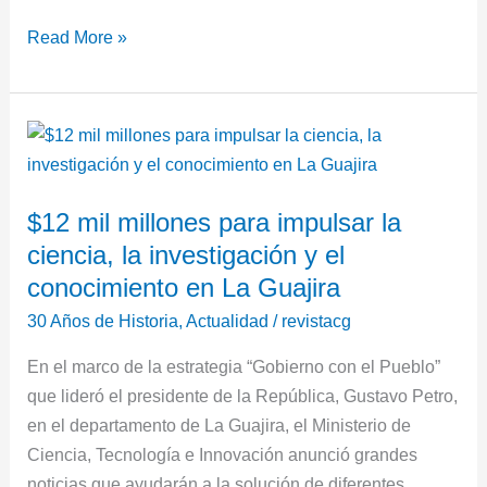
Read More »
$12
mil
millones
$12 mil millones para impulsar la
para
ciencia, la investigación y el
impulsar
la
conocimiento en La Guajira
ciencia,
30 Años de Historia
,
Actualidad
/
revistacg
la
En el marco de la estrategia “Gobierno con el Pueblo”
investigación
que lideró el presidente de la República, Gustavo Petro,
y
en el departamento de La Guajira, el Ministerio de
el
Ciencia, Tecnología e Innovación anunció grandes
conocimiento
noticias que ayudarán a la solución de diferentes
en