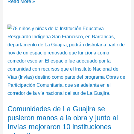
Read More »
Comunidades
de
La
Guajira
se
pusieron
manos
a
la
obra
Comunidades de La Guajira se
y
pusieron manos a la obra y junto al
junto
al
Invías mejoraron 10 instituciones
Invías