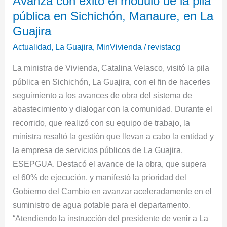
Avanza con éxito el módulo de la pila
en
pública en Sichichón, Manaure, en La
Sichichón,
Manaure,
Guajira
en
Actualidad
,
La Guajira
,
MinVivienda
/
revistacg
La
La ministra de Vivienda, Catalina Velasco, visitó la pila
Guajira
pública en Sichichón, La Guajira, con el fin de hacerles
seguimiento a los avances de obra del sistema de
abastecimiento y dialogar con la comunidad. Durante el
recorrido, que realizó con su equipo de trabajo, la
ministra resaltó la gestión que llevan a cabo la entidad y
la empresa de servicios públicos de La Guajira,
ESEPGUA. Destacó el avance de la obra, que supera
el 60% de ejecución, y manifestó la prioridad del
Gobierno del Cambio en avanzar aceleradamente en el
suministro de agua potable para el departamento.
“Atendiendo la instrucción del presidente de venir a La