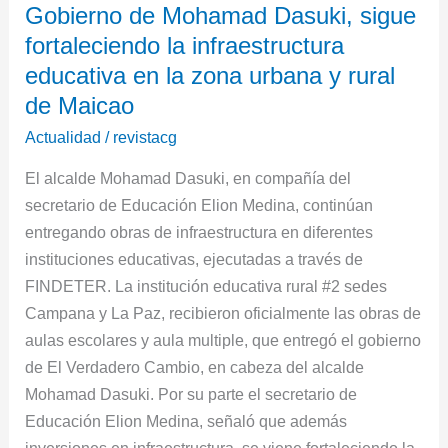
Gobierno de Mohamad Dasuki, sigue
sigue
fortaleciendo la infraestructura
fortaleciendo
la
educativa en la zona urbana y rural
infraestructura
de Maicao
educativa
Actualidad
/
revistacg
en
la
El alcalde Mohamad Dasuki, en compañía del
zona
secretario de Educación Elion Medina, continúan
urbana
entregando obras de infraestructura en diferentes
y
instituciones educativas, ejecutadas a través de
rural
FINDETER. La institución educativa rural #2 sedes
de
Campana y La Paz, recibieron oficialmente las obras de
Maicao
aulas escolares y aula multiple, que entregó el gobierno
de El Verdadero Cambio, en cabeza del alcalde
Mohamad Dasuki. Por su parte el secretario de
Educación Elion Medina, señaló que además