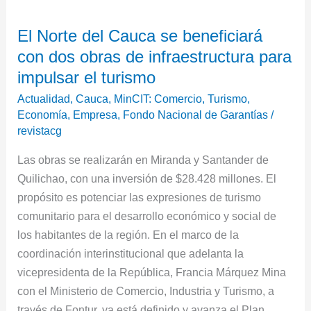
El
El Norte del Cauca se beneficiará
Norte
con dos obras de infraestructura para
del
Cauca
impulsar el turismo
se
Actualidad
,
Cauca
,
MinCIT: Comercio, Turismo,
beneficiará
Economía, Empresa, Fondo Nacional de Garantías
/
con
revistacg
dos
Las obras se realizarán en Miranda y Santander de
obras
Quilichao, con una inversión de $28.428 millones. El
de
propósito es potenciar las expresiones de turismo
infraestructura
comunitario para el desarrollo económico y social de
para
los habitantes de la región. En el marco de la
impulsar
coordinación interinstitucional que adelanta la
el
vicepresidenta de la República, Francia Márquez Mina
turismo
con el Ministerio de Comercio, Industria y Turismo, a
través de Fontur, ya está definido y avanza el Plan