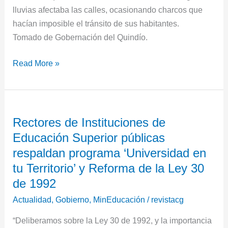
lluvias afectaba las calles, ocasionando charcos que
hacían imposible el tránsito de sus habitantes.
Tomado de Gobernación del Quindío.
Read More »
Rectores
Rectores de Instituciones de
de
Educación Superior públicas
Instituciones
de
respaldan programa ‘Universidad en
Educación
tu Territorio’ y Reforma de la Ley 30
Superior
de 1992
públicas
Actualidad
,
Gobierno
,
MinEducación
/
revistacg
respaldan
programa
“Deliberamos sobre la Ley 30 de 1992, y la importancia