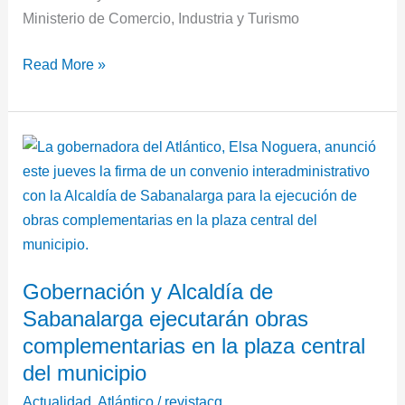
Ministerio de Comercio, Industria y Turismo
Read More »
Gobernación
y
Alcaldía
de
Sabanalarga
ejecutarán
Gobernación y Alcaldía de
obras
Sabanalarga ejecutarán obras
complementarias
en
complementarias en la plaza central
la
del municipio
plaza
Actualidad
,
Atlántico
/
revistacg