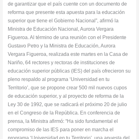
‘Universidad
de garantizar que el país cuente con un documento de
en
reforma que presente esta apuesta para la educación
tu
superior que tiene el Gobierno Nacional”, afirmó la
Territorio’
Ministra de Educación Nacional, Aurora Vergara
y
Figueroa. Al término de una reunión con el Presidente
Reforma
Gustavo Petro y la Ministra de Educación, Aurora
de
Vergara Figueroa, realizada este martes en la Casa de
la
Nariño, 64 rectores y rectoras de instituciones de
Ley
educación superior públicas (IES) del país ofrecieron su
30
pleno respaldo al programa ‘Universidad en tu
de
Territorio’, que se propone crear 500 mil nuevos cupos
1992
de educación superior, y al proyecto de reforma de la
Ley 30 de 1992, que se radicará el próximo 20 de julio
en el Congreso de la República. En conferencia de
prensa, la Ministra afirmó: “Ha sido fundamental el
compromiso de las IES para poner en marcha el
programa ‘Universidad en tu Territorio’, una apuesta del