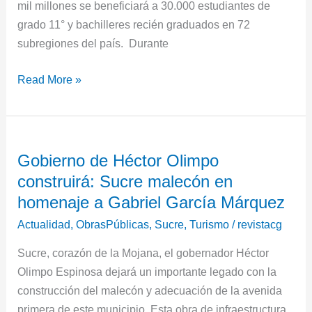
mil millones se beneficiará a 30.000 estudiantes de
grado 11° y bachilleres recién graduados en 72
subregiones del país. Durante
Read More »
Gobierno
Gobierno de Héctor Olimpo
de
construirá: Sucre malecón en
Héctor
Olimpo
homenaje a Gabriel García Márquez
construirá:
Actualidad
,
ObrasPúblicas
,
Sucre
,
Turismo
/
revistacg
Sucre
Sucre, corazón de la Mojana, el gobernador Héctor
malecón
Olimpo Espinosa dejará un importante legado con la
en
construcción del malecón y adecuación de la avenida
homenaje
primera de este municipio. Esta obra de infraestructura
a