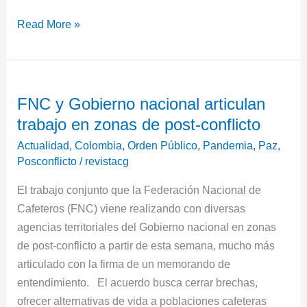
Read More »
FNC
FNC y Gobierno nacional articulan
y
trabajo en zonas de post-conflicto
Gobierno
nacional
Actualidad
,
Colombia
,
Orden Público
,
Pandemia
,
Paz
,
articulan
Posconflicto
/
revistacg
trabajo
El trabajo conjunto que la Federación Nacional de
en
Cafeteros (FNC) viene realizando con diversas
zonas
agencias territoriales del Gobierno nacional en zonas
de
de post-conflicto a partir de esta semana, mucho más
post-
articulado con la firma de un memorando de
conflicto
entendimiento. El acuerdo busca cerrar brechas,
ofrecer alternativas de vida a poblaciones cafeteras