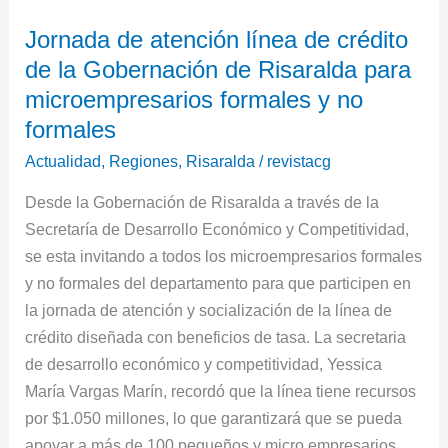
de
Jornada de atención línea de crédito
la
de la Gobernación de Risaralda para
Gobernación
de
microempresarios formales y no
Risaralda
formales
para
Actualidad
,
Regiones
,
Risaralda
/
revistacg
microempresarios
formales
Desde la Gobernación de Risaralda a través de la
y
Secretaría de Desarrollo Económico y Competitividad,
no
se esta invitando a todos los microempresarios formales
formales
y no formales del departamento para que participen en
la jornada de atención y socialización de la línea de
crédito diseñada con beneficios de tasa. La secretaria
de desarrollo económico y competitividad, Yessica
María Vargas Marín, recordó que la línea tiene recursos
por $1.050 millones, lo que garantizará que se pueda
apoyar a más de 100 pequeños y micro empresarios,