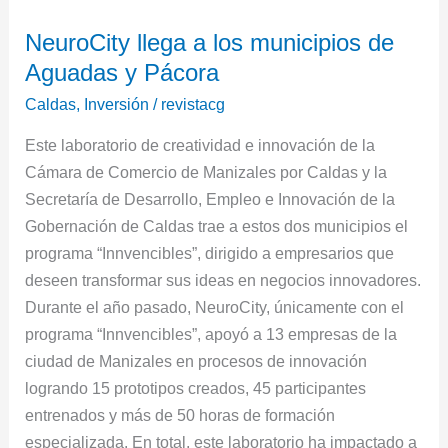
NeuroCity
NeuroCity llega a los municipios de
llega
Aguadas y Pácora
a
los
Caldas
,
Inversión
/
revistacg
municipios
Este laboratorio de creatividad e innovación de la
de
Cámara de Comercio de Manizales por Caldas y la
Aguadas
Secretaría de Desarrollo, Empleo e Innovación de la
y
Gobernación de Caldas trae a estos dos municipios el
Pácora
programa “Innvencibles”, dirigido a empresarios que
deseen transformar sus ideas en negocios innovadores.
Durante el año pasado, NeuroCity, únicamente con el
programa “Innvencibles”, apoyó a 13 empresas de la
ciudad de Manizales en procesos de innovación
logrando 15 prototipos creados, 45 participantes
entrenados y más de 50 horas de formación
especializada. En total, este laboratorio ha impactado a