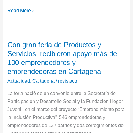
Read More »
Con
Con gran feria de Productos y
gran
Servicios, recibieron apoyo más de
feria
de
100 emprendedores y
Productos
emprendedoras en Cartagena
y
Actualidad
,
Cartagena
/
revistacg
Servicios,
recibieron
La feria nació de un convenio entre la Secretaría de
apoyo
Participación y Desarrollo Social y la Fundación Hogar
más
Juvenil, en el marco del proyecto “Emprendimiento para
de
la Inclusión Productiva” 546 emprendedoras y
100
emprendedores de 127 barrios y dos corregimientos de
emprendedores