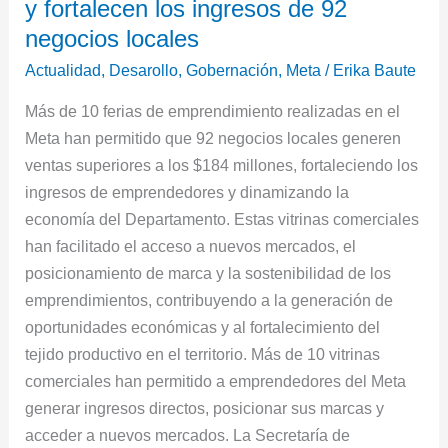
en
y fortalecen los ingresos de 92
el
negocios locales
Meta
Actualidad
,
Desarollo
,
Gobernación
,
Meta
/
Erika Baute
superan
los
Más de 10 ferias de emprendimiento realizadas en el
$184
Meta han permitido que 92 negocios locales generen
millones
ventas superiores a los $184 millones, fortaleciendo los
en
ingresos de emprendedores y dinamizando la
ventas
economía del Departamento. Estas vitrinas comerciales
y
han facilitado el acceso a nuevos mercados, el
fortalecen
posicionamiento de marca y la sostenibilidad de los
los
emprendimientos, contribuyendo a la generación de
ingresos
oportunidades económicas y al fortalecimiento del
de
tejido productivo en el territorio. Más de 10 vitrinas
92
comerciales han permitido a emprendedores del Meta
negocios
generar ingresos directos, posicionar sus marcas y
locales
acceder a nuevos mercados. La Secretaría de