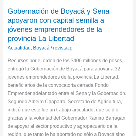
apoyaron
Gobernación de Boyacá y Sena
con
apoyaron con capital semilla a
capital
semilla
jóvenes emprendedores de la
a
provincia La Libertad
jóvenes
Actualidad
,
Boyacá
/
revistacg
emprendedores
de
Recursos por el orden de los $400 millones de pesos,
la
entregó la Gobernación de Boyacá para apoyar a 32
provincia
jóvenes emprendedores de la provincia La Libertad,
La
beneficiarios de la convocatoria cerrada Fondo
Libertad
Emprender adelantado entre el Sena y la Gobernación.
Segundo Albeiro Chaparro, Secretario de Agricultura,
indicó que este fue un trabajo articulado, que se dio
gracias a la voluntad del Gobernador Ramiro Barragán
de apoyar al sector productivo y agropecuario de la
región, que tanto le ha aportado no sólo a Boyacá sino