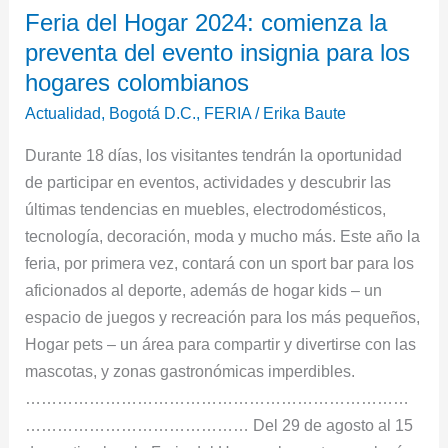
Feria del Hogar 2024: comienza la
del
preventa del evento insignia para los
Hogar
2024:
hogares colombianos
comienza
Actualidad
,
Bogotá D.C.
,
FERIA
/
Erika Baute
la
Durante 18 días, los visitantes tendrán la oportunidad
preventa
de participar en eventos, actividades y descubrir las
del
últimas tendencias en muebles, electrodomésticos,
evento
tecnología, decoración, moda y mucho más. Este año la
insignia
feria, por primera vez, contará con un sport bar para los
para
aficionados al deporte, además de hogar kids – un
los
espacio de juegos y recreación para los más pequeños,
hogares
Hogar pets – un área para compartir y divertirse con las
colombianos
mascotas, y zonas gastronómicas imperdibles.
………………………………………………………………
…………………………………… Del 29 de agosto al 15