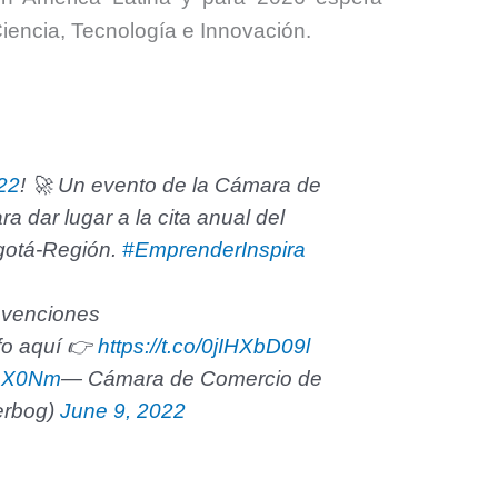
Ciencia, Tecnología e Innovación.
22
! 🚀 Un evento de la Cámara de
 dar lugar a la cita anual del
gotá-Región.
#EmprenderInspira
nvenciones
nfo aquí 👉
https://t.co/0jIHXbD09l
ZeX0Nm
— Cámara de Comercio de
erbog)
June 9, 2022