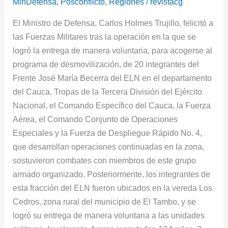
MinDefensa
,
Posconflicto
,
Regiones
/
revistacg
voluntaria
El Ministro de Defensa, Carlos Holmes Trujillo, felicitó a
de
las Fuerzas Militares tras la operación en la que se
20
logró la entrega de manera voluntaria, para acogerse al
integrantes
programa de desmovilización, de 20 integrantes del
del
Frente José María Becerra del ELN en el departamento
ELN
del Cauca. Tropas de la Tercera División del Ejército
en
Nacional, el Comando Específico del Cauca, la Fuerza
el
Aérea, el Comando Conjunto de Operaciones
Cauca
Especiales y la Fuerza de Despliegue Rápido No. 4,
que desarrollan operaciones continuadas en la zona,
sostuvieron combates con miembros de este grupo
armado organizado. Posteriormente, los integrantes de
esta fracción del ELN fueron ubicados en la vereda Los
Cedros, zona rural del municipio de El Tambo, y se
logró su entrega de manera voluntaria a las unidades