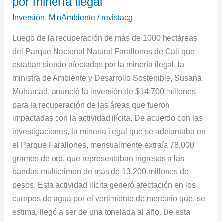
por minería ilegal
el
Inversión
,
MinAmbiente
/
revistacg
recuperamiento
Luego de la recuperación de más de 1000 hectáreas
de
del Parque Nacional Natural Farallones de Cali que
áreas
estaban siendo afectadas por la minería ilegal, la
afectadas
ministra de Ambiente y Desarrollo Sostenible, Susana
por
Muhamad, anunció la inversión de $14.700 millones
minería
para la recuperación de las áreas que fueron
ilegal
impactadas con la actividad ilícita. De acuerdo con las
investigaciones, la minería ilegal que se adelantaba en
el Parque Farallones, mensualmente extraía 78.000
gramos de oro, que representaban ingresos a las
bandas multicrimen de más de 13.200 millones de
pesos. Esta actividad ilícita generó afectación en los
cuerpos de agua por el vertimiento de mercurio que, se
estima, llegó a ser de una tonelada al año. De esta