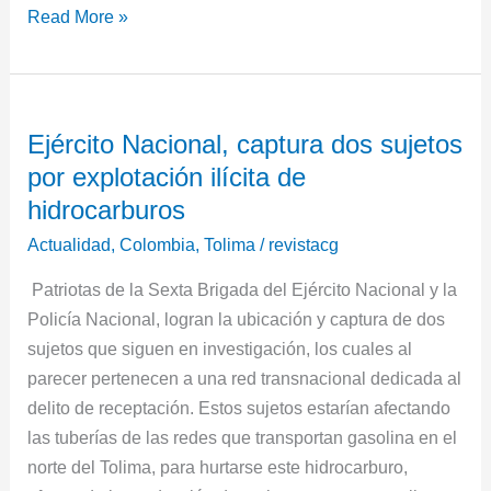
Read More »
Ejército
Ejército Nacional, captura dos sujetos
Nacional,
por explotación ilícita de
captura
dos
hidrocarburos
sujetos
Actualidad
,
Colombia
,
Tolima
/
revistacg
por
Patriotas de la Sexta Brigada del Ejército Nacional y la
explotación
Policía Nacional, logran la ubicación y captura de dos
ilícita
sujetos que siguen en investigación, los cuales al
de
parecer pertenecen a una red transnacional dedicada al
hidrocarburos
delito de receptación. Estos sujetos estarían afectando
las tuberías de las redes que transportan gasolina en el
norte del Tolima, para hurtarse este hidrocarburo,