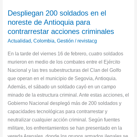
Despliegan
Despliegan 200 soldados en el
200
noreste de Antioquia para
soldados
en
contrarrestar acciones criminales
el
Actualidad
,
Colombia
,
Gestión
/
revistacg
noreste
En la tarde del viernes 16 de febrero, cuatro soldados
de
murieron en medio de los combates entre el Ejército
Antioquia
Nacional y las tres subestructuras del Clan del Golfo
para
que operan en el municipio de Segovia, Antioquia.
contrarrestar
Además, el sábado un soldado cayó en un campo
acciones
minado de la estructura criminal. Ante estas acciones, el
criminales
Gobierno Nacional desplegó más de 200 soldados y
capacidades tecnológicas para contrarrestar y
neutralizar cualquier acción criminal. Según fuentes
militare, los enfrentamientos se han presentado en la
vereda Arenales, donde los grupos armados ilegales se