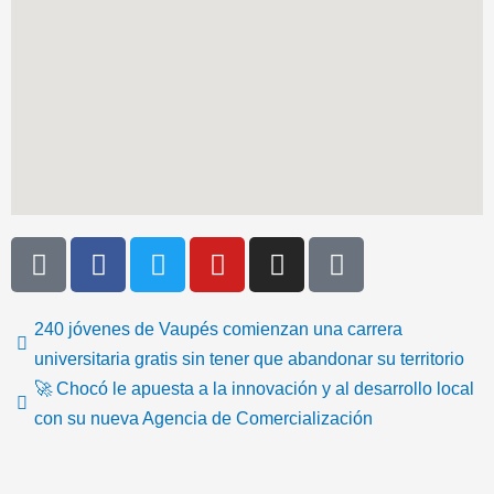
T
F
T
Y
I
I
i
a
w
o
n
c
k
c
i
u
s
o
t
e
t
t
t
n
240 jóvenes de Vaupés comienzan una carrera
o
b
t
u
a
-
universitaria gratis sin tener que abandonar su territorio
k
o
e
b
g
e
🚀 Chocó le apuesta a la innovación y al desarrollo local
o
r
e
r
m
con su nueva Agencia de Comercialización
k
a
a
m
i