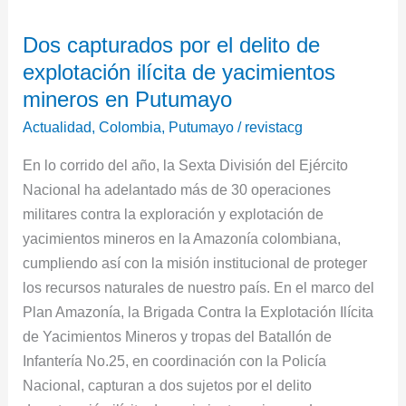
Dos
Dos capturados por el delito de
capturados
explotación ilícita de yacimientos
por
el
mineros en Putumayo
delito
Actualidad
,
Colombia
,
Putumayo
/
revistacg
de
En lo corrido del año, la Sexta División del Ejército
explotación
Nacional ha adelantado más de 30 operaciones
ilícita
militares contra la exploración y explotación de
de
yacimientos mineros en la Amazonía colombiana,
yacimientos
cumpliendo así con la misión institucional de proteger
mineros
los recursos naturales de nuestro país. En el marco del
en
Plan Amazonía, la Brigada Contra la Explotación Ilícita
Putumayo
de Yacimientos Mineros y tropas del Batallón de
Infantería No.25, en coordinación con la Policía
Nacional, capturan a dos sujetos por el delito