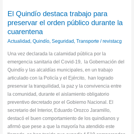
El
El Quindío destaca trabajo para
Quindío
preservar el orden público durante la
destaca
trabajo
cuarentena
para
Actualidad
,
Quindío
,
Seguridad
,
Transporte
/
revistacg
preservar
Una vez declarada la calamidad pública por la
el
emergencia sanitaria del Covid-19, la Gobernación del
orden
Quindío y las alcaldías municipales, en un trabajo
público
articulado con la Policía y el Ejército, han logrado
durante
preservar la tranquilidad, la paz y la convivencia entre
la
la comunidad, durante el aislamiento obligatorio
cuarentena
preventivo decretado por el Gobierno Nacional. El
secretario del Interior, Eduardo Orozco Jaramillo,
destacó el buen comportamiento de los quindianos y
afirmó que pese a que la mayoría ha atendido este