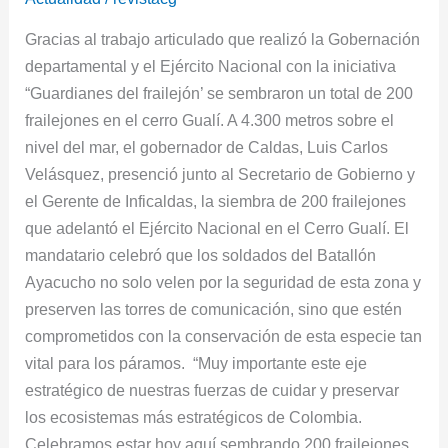
se
Gracias al trabajo articulado que realizó la Gobernación
unen
departamental y el Ejército Nacional con la iniciativa
para
“Guardianes del frailejón’ se sembraron un total de 200
preservar
frailejones en el cerro Gualí. A 4.300 metros sobre el
el
nivel del mar, el gobernador de Caldas, Luis Carlos
medio
Velásquez, presenció junto al Secretario de Gobierno y
ambiente
el Gerente de Inficaldas, la siembra de 200 frailejones
que adelantó el Ejército Nacional en el Cerro Gualí. El
mandatario celebró que los soldados del Batallón
Ayacucho no solo velen por la seguridad de esta zona y
preserven las torres de comunicación, sino que estén
comprometidos con la conservación de esta especie tan
vital para los páramos. “Muy importante este eje
estratégico de nuestras fuerzas de cuidar y preservar
los ecosistemas más estratégicos de Colombia.
Celebramos estar hoy aquí sembrando 200 frailejones