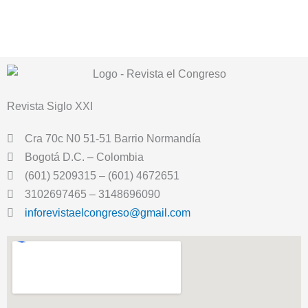
Revista
Siglo XXI
Cra 70c N0 51-51 Barrio Normandía
Bogotá D.C. – Colombia
(601) 5209315 – (601) 4672651
3102697465 – 3148696090
inforevistaelcongreso@gmail.com