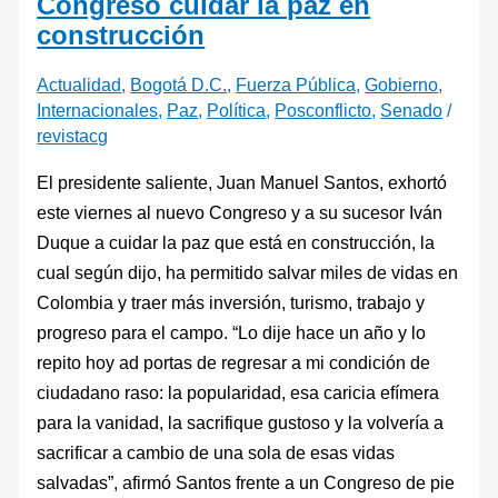
Congreso cuidar la paz en
construcción
Actualidad
,
Bogotá D.C.
,
Fuerza Pública
,
Gobierno
,
Internacionales
,
Paz
,
Política
,
Posconflicto
,
Senado
/
revistacg
El presidente saliente, Juan Manuel Santos, exhortó
este viernes al nuevo Congreso y a su sucesor Iván
Duque a cuidar la paz que está en construcción, la
cual según dijo, ha permitido salvar miles de vidas en
Colombia y traer más inversión, turismo, trabajo y
progreso para el campo. “Lo dije hace un año y lo
repito hoy ad portas de regresar a mi condición de
ciudadano raso: la popularidad, esa caricia efímera
para la vanidad, la sacrifique gustoso y la volvería a
sacrificar a cambio de una sola de esas vidas
salvadas”, afirmó Santos frente a un Congreso de pie