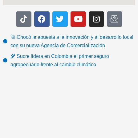
T
F
T
Y
I
I
i
a
w
o
n
c
k
c
i
u
s
o
t
e
t
t
t
n
🚀 Chocó le apuesta a la innovación y al desarrollo local
o
b
t
u
a
-
con su nueva Agencia de Comercialización
k
o
e
b
g
e
🌾 Sucre lidera en Colombia el primer seguro
o
r
e
r
m
agropecuario frente al cambio climático
k
a
a
m
i
l