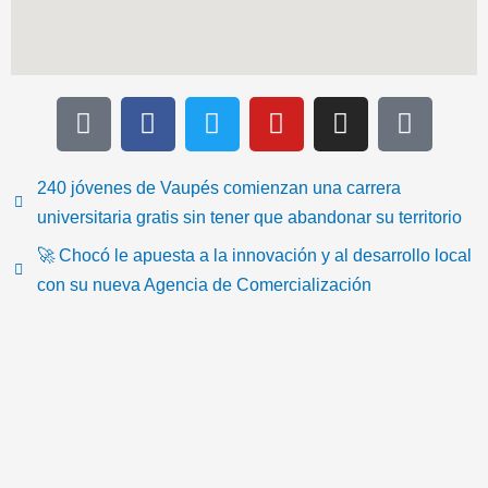
T
F
T
Y
I
I
i
a
w
o
n
c
k
c
i
u
s
o
t
e
t
t
t
n
240 jóvenes de Vaupés comienzan una carrera
o
b
t
u
a
-
universitaria gratis sin tener que abandonar su territorio
k
o
e
b
g
e
🚀 Chocó le apuesta a la innovación y al desarrollo local
o
r
e
r
m
con su nueva Agencia de Comercialización
k
a
a
m
i
l