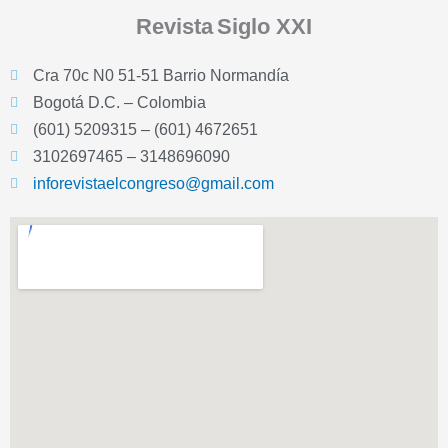
Revista
Siglo XXI
Cra 70c N0 51-51 Barrio Normandía
Bogotá D.C. – Colombia
(601) 5209315 – (601) 4672651
3102697465 – 3148696090
inforevistaelcongreso@gmail.com