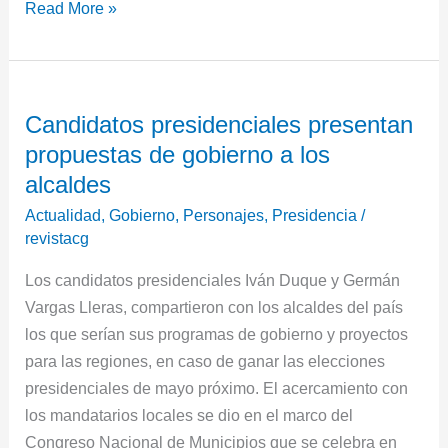
Read More »
Candidatos
Candidatos presidenciales presentan
presidenciales
propuestas de gobierno a los
presentan
propuestas
alcaldes
de
Actualidad
,
Gobierno
,
Personajes
,
Presidencia
/
gobierno
revistacg
a
Los candidatos presidenciales Iván Duque y Germán
los
Vargas Lleras, compartieron con los alcaldes del país
alcaldes
los que serían sus programas de gobierno y proyectos
para las regiones, en caso de ganar las elecciones
presidenciales de mayo próximo. El acercamiento con
los mandatarios locales se dio en el marco del
Congreso Nacional de Municipios que se celebra en