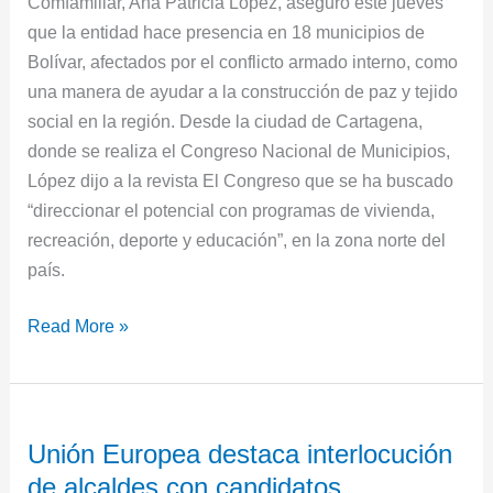
Comfamiliar, Ana Patricia López, aseguró este jueves
por
que la entidad hace presencia en 18 municipios de
el
Bolívar, afectados por el conflicto armado interno, como
conflicto
una manera de ayudar a la construcción de paz y tejido
social en la región. Desde la ciudad de Cartagena,
donde se realiza el Congreso Nacional de Municipios,
López dijo a la revista El Congreso que se ha buscado
“direccionar el potencial con programas de vivienda,
recreación, deporte y educación”, en la zona norte del
país.
Read More »
Unión
Unión Europea destaca interlocución
Europea
de alcaldes con candidatos
destaca