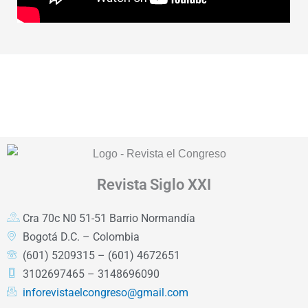
Revista
Siglo XXI
Cra 70c N0 51-51 Barrio Normandía
Bogotá D.C. – Colombia
(601) 5209315 – (601) 4672651
3102697465 – 3148696090
inforevistaelcongreso@gmail.com