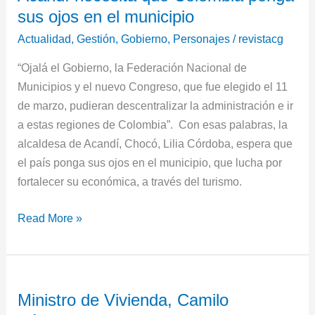
sus ojos en el municipio
que
Colombia
Actualidad
,
Gestión
,
Gobierno
,
Personajes
/
revistacg
ponga
“Ojalá el Gobierno, la Federación Nacional de
sus
Municipios y el nuevo Congreso, que fue elegido el 11
ojos
de marzo, pudieran descentralizar la administración e ir
en
a estas regiones de Colombia”. Con esas palabras, la
el
alcaldesa de Acandí, Chocó, Lilia Córdoba, espera que
municipio
el país ponga sus ojos en el municipio, que lucha por
fortalecer su económica, a través del turismo.
Read More »
Ministro
Ministro de Vivienda, Camilo
de