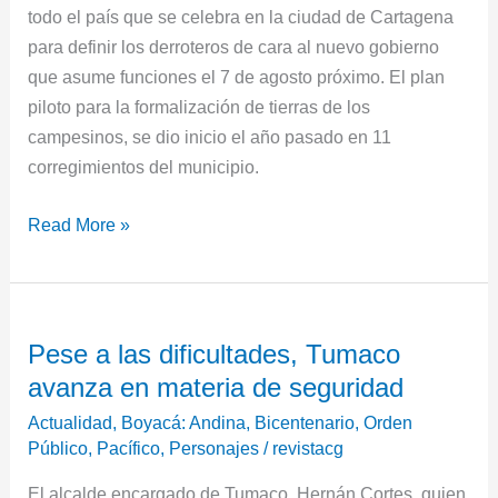
todo el país que se celebra en la ciudad de Cartagena
para definir los derroteros de cara al nuevo gobierno
que asume funciones el 7 de agosto próximo. El plan
piloto para la formalización de tierras de los
campesinos, se dio inicio el año pasado en 11
corregimientos del municipio.
Read More »
Pese
Pese a las dificultades, Tumaco
a
avanza en materia de seguridad
las
dificultades,
Actualidad
,
Boyacá: Andina, Bicentenario
,
Orden
Tumaco
Público
,
Pacífico
,
Personajes
/
revistacg
avanza
El alcalde encargado de Tumaco, Hernán Cortes, quien