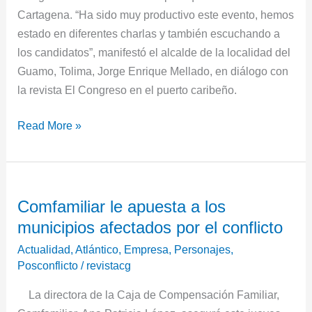
Cartagena. “Ha sido muy productivo este evento, hemos
estado en diferentes charlas y también escuchando a
los candidatos”, manifestó el alcalde de la localidad del
Guamo, Tolima, Jorge Enrique Mellado, en diálogo con
la revista El Congreso en el puerto caribeño.
Read More »
Comfamiliar
Comfamiliar le apuesta a los
le
municipios afectados por el conflicto
apuesta
a
Actualidad
,
Atlántico
,
Empresa
,
Personajes
,
los
Posconflicto
/
revistacg
municipios
La directora de la Caja de Compensación Familiar,
afectados