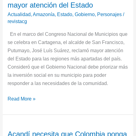
mayor atención del Estado
Putumayo,
reclama
Actualidad
,
Amazonía
,
Estado
,
Gobierno
,
Personajes
/
mayor
revistacg
atención
En el marco del Congreso Nacional de Municipios que
del
se celebra en Cartagena, el alcalde de San Francisco,
Estado
Putumayo, José Luís Suárez, reclamó mayor atención
del Estado para las regiones más apartadas del país.
Consideró que el Gobierno Nacional debe priorizar más
la inversión social en su municipio para poder
responder a las necesidades de la comunidad.
Read More »
Acandí
Acandí necesita que Colombia ponga
necesita