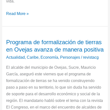
vida.
Read More »
Programa
Programa de formalización de tierras
de
en Ovejas avanza de manera positiva
formalización
de
Actualidad
,
Caribe
,
Economía
,
Personajes
/
revistacg
tierras
El alcalde del municipio de Ovejas, Sucre, Mauricio
en
García, aseguró este viernes que el programa de
Ovejas
formalización de tierras se ha venido construyendo
avanza
paso a paso en su territorio, lo que sin duda ha servido
de
de soporte para el desarrollo económico y social de la
manera
región. El mandatario habló sobre el tema con la revista
positiva
El Congreso, en el marco del encuentro de alcaldes de