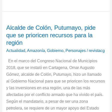
Alcalde
Alcalde de Colón, Putumayo, pide
de
que se prioricen recursos para la
Colón,
Putumayo,
región
pide
Actualidad
,
Amazonía
,
Gobierno
,
Personajes
/
revistacg
que
En el marco del Congreso Nacional de Municipios
se
2018, que se instaló en Cartagena, Omar Augusto
prioricen
Gómez, alcalde de Colón, Putumayo, hizo un llamado
recursos
al Gobierno Nacional para que se prioricen los recursos
para
y las inversiones en esa región, una de las más
la
afectadas por el conflicto armado que ha vivido el país.
región
Según el mandatario, a pesar de ser una zona
petrolera, se requiere de un mayor apoyo del Estado