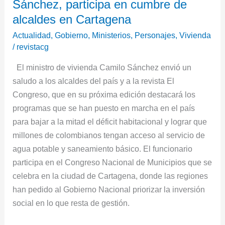
Sánchez, participa en cumbre de
Vivienda,
Camilo
alcaldes en Cartagena
Sánchez,
Actualidad
,
Gobierno
,
Ministerios
,
Personajes
,
Vivienda
participa
/
revistacg
en
El ministro de vivienda Camilo Sánchez envió un
cumbre
saludo a los alcaldes del país y a la revista El
de
Congreso, que en su próxima edición destacará los
alcaldes
programas que se han puesto en marcha en el país
en
para bajar a la mitad el déficit habitacional y lograr que
Cartagena
millones de colombianos tengan acceso al servicio de
agua potable y saneamiento básico. El funcionario
participa en el Congreso Nacional de Municipios que se
celebra en la ciudad de Cartagena, donde las regiones
han pedido al Gobierno Nacional priorizar la inversión
social en lo que resta de gestión.