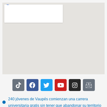
T
F
T
Y
I
I
i
a
w
o
n
c
k
c
i
u
s
o
t
e
t
t
t
n
240 jóvenes de Vaupés comienzan una carrera
o
b
t
u
a
-
universitaria gratis sin tener que abandonar su territorio