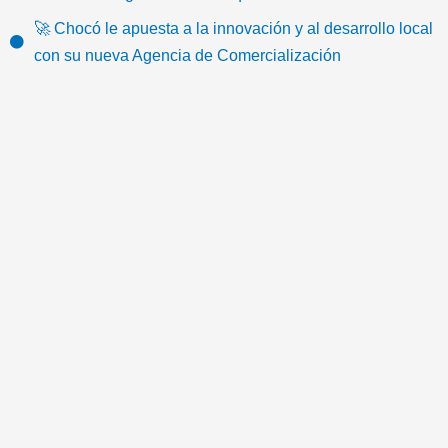
k
o
e
b
g
e
🚀 Chocó le apuesta a la innovación y al desarrollo local
o
r
e
r
m
con su nueva Agencia de Comercialización
k
a
a
m
i
l