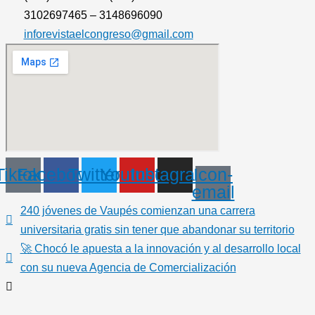
3102697465 – 3148696090
inforevistaelcongreso@gmail.com
Tiktok
Facebook
Twitter
Youtube
Instagram
Icon-
email
240 jóvenes de Vaupés comienzan una carrera
universitaria gratis sin tener que abandonar su territorio
🚀 Chocó le apuesta a la innovación y al desarrollo local
con su nueva Agencia de Comercialización