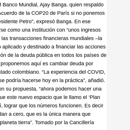
del Banco Mundial, Ajay Banga. quien respaldo
el Acuerdo de la COP20 de París si no ponemos
esidente Petro”, expresó Banga. En ese
rse como una institución con “unos ingresos
 las transacciones financieras mundiales –la
o aplicado y destinado a financiar las acciones
ión de la deuda pública en todos los países de
os proponemos aquí es cambiar deuda por
 Estado colombiano. “La experiencia del COVID,
e podría hacerse hoy en la práctica”, añadió.
con su propuesta, “ahora podemos hacer una
ue este nuevo espacio que le llamo el ‘Plan
 sí, lograr que los números funcionen. Es decir
dan a cero, que es la única manera que
laneta tierra”. Tomado por la Cancillería