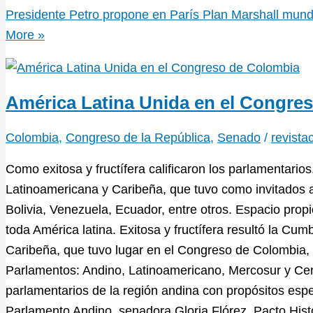
Presidente Petro propone en París Plan Marshall mundial
More »
América Latina Unida en el Congre
Colombia
,
Congreso de la República
,
Senado
/
revista
Como exitosa y fructífera calificaron los parlamentari
Latinoamericana y Caribeña, que tuvo como invitados a
Bolivia, Venezuela, Ecuador, entre otros. Espacio prop
toda América latina. Exitosa y fructífera resultó la Cu
Caribeña, que tuvo lugar en el Congreso de Colombia, 
Parlamentos: Andino, Latinoamericano, Mercosur y Ce
parlamentarios de la región andina con propósitos espe
Parlamento Andino, senadora Gloria Flórez, Pacto Hist