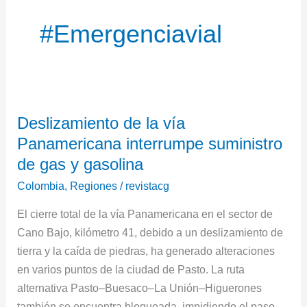
#Emergenciavial
Deslizamiento
Deslizamiento de la vía
de
Panamericana interrumpe suministro
la
vía
de gas y gasolina
Panamericana
Colombia
,
Regiones
/
revistacg
interrumpe
El cierre total de la vía Panamericana en el sector de
suministro
Cano Bajo, kilómetro 41, debido a un deslizamiento de
de
tierra y la caída de piedras, ha generado alteraciones
gas
en varios puntos de la ciudad de Pasto. La ruta
y
alternativa Pasto–Buesaco–La Unión–Higuerones
gasolina
también se encuentra bloqueada, impidiendo el paso