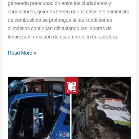
generado preocupación entre los ciudadanos y
conductores, quienes temen que la crisis del suministro
de combustible se prolongue si las condiciones
climáticas continúan dificultando las labores de
limpieza y remoción de escombros en la carretera
Read More »
Impactante
colisión
entre
dos
buses
en
el