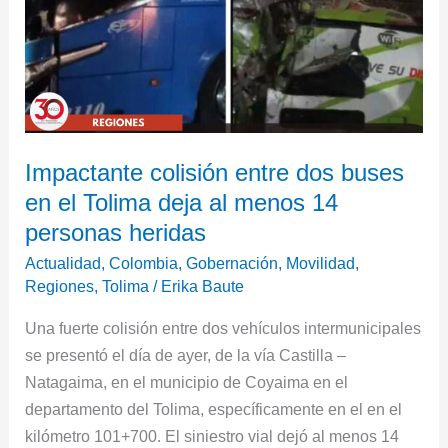
Tolima
deja
al
menos
14
personas
heridas
Impactante colisión entre dos buses
en el Tolima deja al menos 14
personas heridas
Actualidad
,
Colombia
,
Gobernación
,
Movilidad
,
Regiones
,
Tolima
/
Erika Baute
Una fuerte colisión entre dos vehículos intermunicipales
se presentó el día de ayer, de la vía Castilla –
Natagaima, en el municipio de Coyaima en el
departamento del Tolima, específicamente en el en el
kilómetro 101+700. El siniestro vial dejó al menos 14