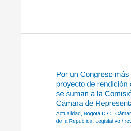
Por
Por un Congreso más t
un
Congreso
proyecto de rendición
más
se suman a la Comisió
transparente:
Cámara de Represent
radican
Actualidad
,
Bogotá D.C.
,
Cámar
proyecto
de la República
,
Legislativo
/
re
de