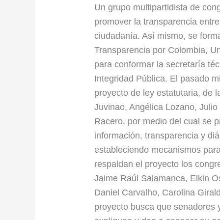
rendición
Un grupo multipartidista de cong
de
promover la transparencia entre
cuentas
ciudadanía. Así mismo, se for
y
Transparencia por Colombia, Uni
organizaciones
para conformar la secretaría té
se
Integridad Pública. El pasado m
suman
proyecto de ley estatutaria, de 
a
Juvinao, Angélica Lozano, Juli
la
Racero, por medio del cual se p
Comisión
información, transparencia y di
Anticorrupción
estableciendo mecanismos para 
de
respaldan el proyecto los congr
la
Jaime Raúl Salamanca, Elkin O
Cámara
Daniel Carvalho, Carolina Giral
de
proyecto busca que senadores y
Representantes