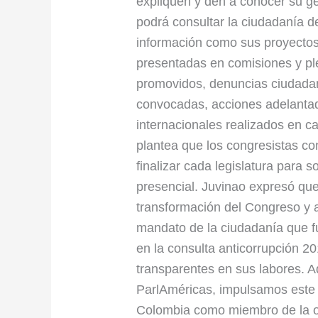
expliquen y den a conocer su ge
podrá consultar la ciudadanía d
información como sus proyectos
presentadas en comisiones y ple
promovidos, denuncias ciudadan
convocadas, acciones adelantad
internacionales realizados en c
plantea que los congresistas co
finalizar cada legislatura para s
presencial. Juvinao expresó qu
transformación del Congreso y
mandato de la ciudadanía que f
en la consulta anticorrupción 2
transparentes en sus labores. A
ParlAméricas, impulsamos este
Colombia como miembro de la o