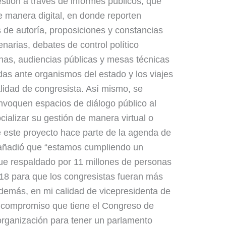
stión a través de informes públicos, que
e manera digital, en donde reporten
 de autoría, proposiciones y constancias
narias, debates de control político
as, audiencias públicas y mesas técnicas
as ante organismos del estado y los viajes
alidad de congresista. Así mismo, se
nvoquen espacios de diálogo público al
ocializar su gestión de manera virtual o
e este proyecto hace parte de la agenda de
 añadió que “estamos cumpliendo un
ue respaldado por 11 millones de personas
018 para que los congresistas fueran más
demás, en mi calidad de vicepresidenta de
 compromiso que tiene el Congreso de
rganización para tener un parlamento