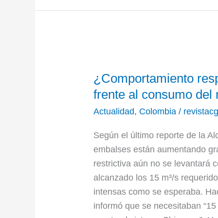
¿Comportamiento
¿Comportamiento resp
responsable
de
frente al consumo del 
los
Actualidad
,
Colombia
/
revistac
ciudadanos
frente
Según el último reporte de la Al
al
embalses están aumentando gra
consumo
restrictiva aún no se levantará
del
alcanzado los 15 m³/s requerido
recurso
intensas como se esperaba. H
hídrico?
informó que se necesitaban “15