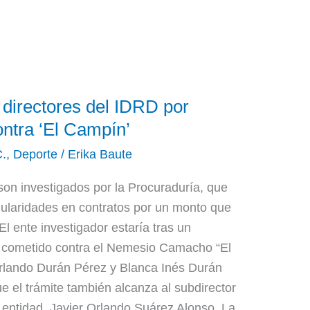
 directores del IDRD por
ontra ‘El Campín’
C.
,
Deporte
/
Erika Baute
on investigados por la Procuraduría, que
egularidades en contratos por un monto que
El ente investigador estaría tras un
l cometido contra el Nemesio Camacho “El
rlando Durán Pérez y Blanca Inés Durán
 el trámite también alcanza al subdirector
 entidad, Javier Orlando Suárez Alonso. La