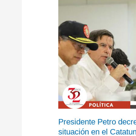
por
situación
en
el
Catatumbo
Presidente Petro decr
situación en el Catat