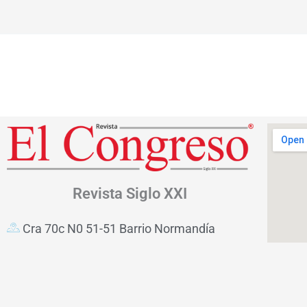
Revista
Siglo XXI
Cra 70c N0 51-51 Barrio Normandía
Bogotá D.C. – Colombia
(601) 5209315 – (601) 4672651
3102697465 – 3148696090