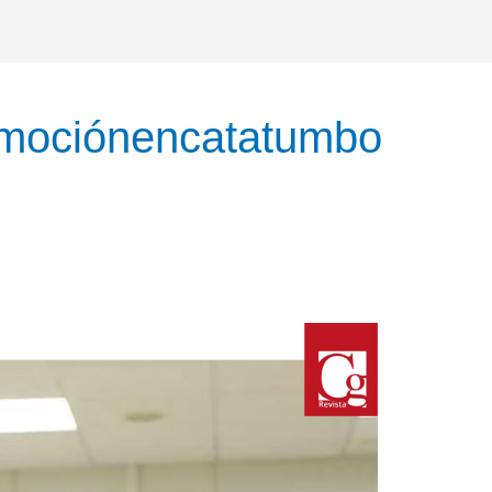
nmociónencatatumbo