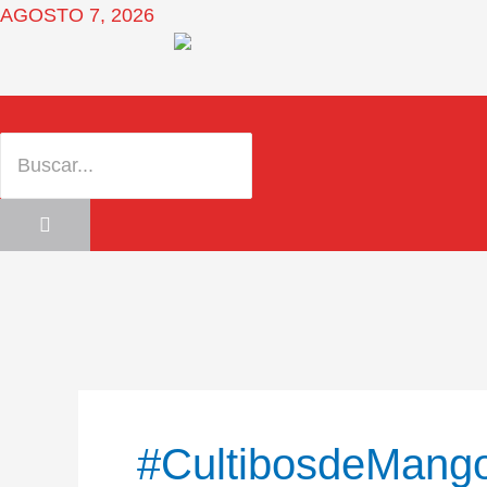
Ir
AGOSTO 7, 2026
al
contenido
#CultibosdeMang