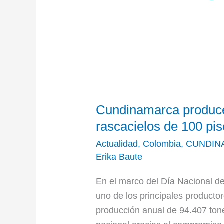
Cundinamarca
produce
Cundinamarca produce
mango
como
rascacielos de 100 pis
para
Actualidad
,
Colombia
,
CUNDIN
llenar
Erika Baute
un
En el marco del Día Nacional 
rascacielos
uno de los principales producto
de
producción anual de 94.407 tone
100