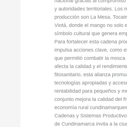
nacional gracias al compromiso
pisos:
y autoridades territoriales. Los
94.000
producción son La Mesa, Tocaim
toneladas
Viotá, donde el mango no solo 
al
símbolo cultural que genera em
año
Para fortalecer esta cadena pro
impulsa acciones clave, como
que permitió combatir la mosca 
afecta la calidad y el rendimien
fitosanitario, esta alianza prom
tecnologías apropiadas y acce
rentabilidad para pequeños y me
conjunto mejora la calidad del fr
economía rural cundinamarquesa
Cadenas y Sistemas Productivos
de Cundinamarca invita a la ciu