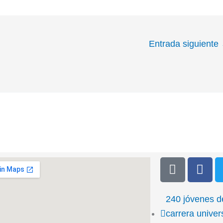
Entrada siguiente
T
F
i
a
k
c
t
e
240 jóvenes 
o
b
carrera univers