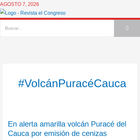
Ir
AGOSTO 7, 2026
al
contenido
#VolcánPuracéCauca
En
En alerta amarilla volcán Puracé del
alerta
Cauca por emisión de cenizas
amarilla