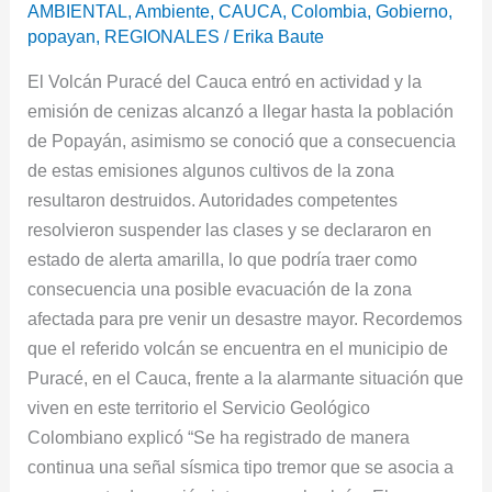
volcán
AMBIENTAL
,
Ambiente
,
CAUCA
,
Colombia
,
Gobierno
,
Puracé
popayan
,
REGIONALES
/
Erika Baute
del
El Volcán Puracé del Cauca entró en actividad y la
Cauca
emisión de cenizas alcanzó a llegar hasta la población
por
de Popayán, asimismo se conoció que a consecuencia
emisión
de estas emisiones algunos cultivos de la zona
de
resultaron destruidos. Autoridades competentes
cenizas
resolvieron suspender las clases y se declararon en
estado de alerta amarilla, lo que podría traer como
consecuencia una posible evacuación de la zona
afectada para pre venir un desastre mayor. Recordemos
que el referido volcán se encuentra en el municipio de
Puracé, en el Cauca, frente a la alarmante situación que
viven en este territorio el Servicio Geológico
Colombiano explicó “Se ha registrado de manera
continua una señal sísmica tipo tremor que se asocia a