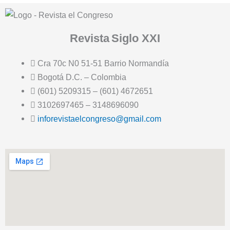
Revista
Siglo XXI
Cra 70c N0 51-51 Barrio Normandía
Bogotá D.C. – Colombia
(601) 5209315 – (601) 4672651
3102697465 – 3148696090
inforevistaelcongreso@gmail.com