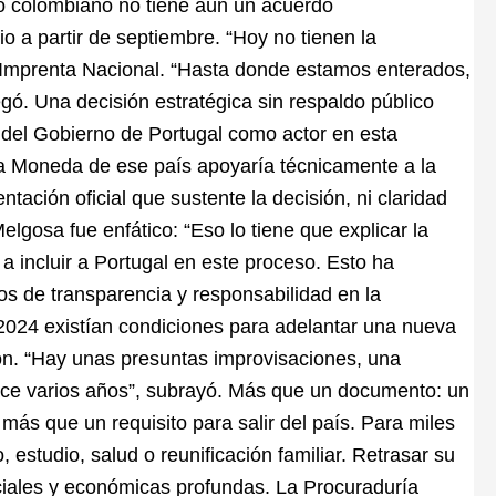
ado colombiano no tiene aún un acuerdo
cio a partir de septiembre. “Hoy no tienen la
la Imprenta Nacional. “Hasta donde estamos enterados,
egó. Una decisión estratégica sin respaldo público
 del Gobierno de Portugal como actor en esta
a Moneda de ese país apoyaría técnicamente a la
ación oficial que sustente la decisión, ni claridad
lgosa fue enfático: “Eso lo tiene que explicar la
on a incluir a Portugal en este proceso. Esto ha
ios de transparencia y responsabilidad en la
2024 existían condiciones para adelantar una nueva
ción. “Hay unas presuntas improvisaciones, una
ace varios años”, subrayó. Más que un documento: un
ás que un requisito para salir del país. Para miles
 estudio, salud o reunificación familiar. Retrasar su
iales y económicas profundas. La Procuraduría