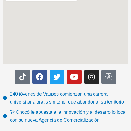
T
F
T
Y
I
I
i
a
w
o
n
c
k
c
i
u
s
o
t
e
t
t
t
n
240 jóvenes de Vaupés comienzan una carrera
o
b
t
u
a
-
universitaria gratis sin tener que abandonar su territorio
k
o
e
b
g
e
🚀 Chocó le apuesta a la innovación y al desarrollo local
o
r
e
r
m
con su nueva Agencia de Comercialización
k
a
a