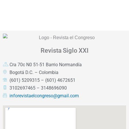
Revista
Siglo XXI
Cra 70c N0 51-51 Barrio Normandía
Bogotá D.C. – Colombia
(601) 5209315 – (601) 4672651
3102697465 – 3148696090
inforevistaelcongreso@gmail.com