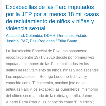
Excabecillas
Excabecillas de las Farc imputados
de
por la JEP por al menos 18 mil casos
las
Farc
de reclutamiento de niños y niñas y
imputados
violencia sexual
por
Actualidad
,
Colombia
,
DDHH
,
Derechos
,
Estado
,
la
Justicia
,
PAZ
,
Paz
,
Regiones
/
Erika Baute
JEP
La Jurisdicción Especial de Paz, tras basamento
por
recopilado entre 1971 y 2016 decide por primera vez
al
imputar a miembros de las Farc implicados en los
menos
delitos de reclutamiento de niños, niñas y adolescentes.
18
Los imputados son: Rodrigo Londoño Echeverry
mil
conocido como Timochenko, máximo jefe de las
casos
antiguas Farc y los excabecillas guerrilleros, miembros
de
del último secretariado de la extinta guerrilla: Jaime
reclutamiento
Alberto Parra Rodríguez conocido como ‘El Médico’;
de