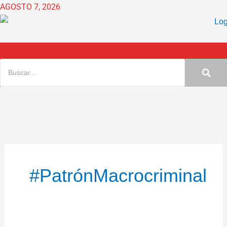
Ir
AGOSTO 7, 2026
al
contenido
#PatrónMacrocriminal