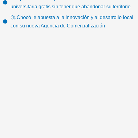
o
b
t
u
a
-
universitaria gratis sin tener que abandonar su territorio
k
o
e
b
g
e
🚀 Chocó le apuesta a la innovación y al desarrollo local
o
r
e
r
m
con su nueva Agencia de Comercialización
k
a
a
m
i
l