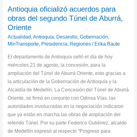
Antioquia
Antioquia oficializó acuerdos para
oficializó
obras del segundo Túnel de Aburrá,
acuerdos
para
Oriente
obras
Actualidad
,
Antioquia
,
Desarollo
,
Gobernación
,
del
MinTransporte
,
Presidencia
,
Regiones
/
Erika Baute
segundo
El departamento de Antioquia selló el día de hoy
Túnel
miércoles 21 de agosto, la concesión, para la
de
ampliación del Túnel de Aburrá Oriente, esto gracias a
Aburrá,
la articulación de la Gobernación de Antioquia y la
Oriente
Alcaldía de Medellín. La Concesión del Túnel de Aburrá
Oriente, se firmó en conjunto con Odinsa Vías, las
autoridades involucradas en la negociación indicaron
que ya están en marcha las obras de ampliación del
referido Túnel. Por su parte Federico Gutiérrez, alcalde
de Medellín expresó al respecto “Progreso para