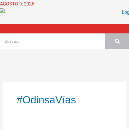
Ir
AGOSTO 9, 2026
al
contenido
#OdinsaVías