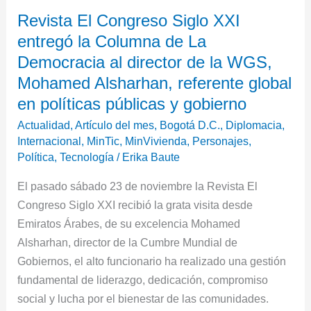
Revista
Revista El Congreso Siglo XXI
El
entregó la Columna de La
Congreso
Siglo
Democracia al director de la WGS,
XXI
Mohamed Alsharhan, referente global
entregó
en políticas públicas y gobierno
la
Actualidad
,
Artículo del mes
,
Bogotá D.C.
,
Diplomacia
,
Columna
Internacional
,
MinTic
,
MinVivienda
,
Personajes
,
de
Política
,
Tecnología
/
Erika Baute
La
El pasado sábado 23 de noviembre la Revista El
Democracia
Congreso Siglo XXI recibió la grata visita desde
al
Emiratos Árabes, de su excelencia Mohamed
director
Alsharhan, director de la Cumbre Mundial de
de
Gobiernos, el alto funcionario ha realizado una gestión
la
fundamental de liderazgo, dedicación, compromiso
WGS,
social y lucha por el bienestar de las comunidades.
Mohamed