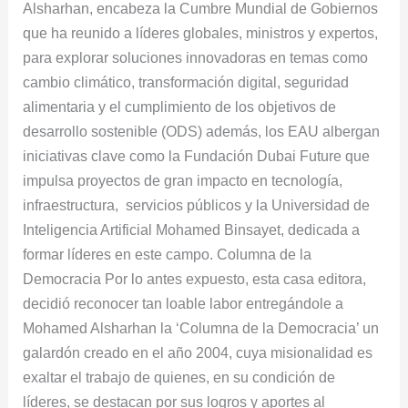
Alsharhan, encabeza la Cumbre Mundial de Gobiernos
Alsharhan,
que ha reunido a líderes globales, ministros y expertos,
referente
para explorar soluciones innovadoras en temas como
global
cambio climático, transformación digital, seguridad
en
alimentaria y el cumplimiento de los objetivos de
políticas
desarrollo sostenible (ODS) además, los EAU albergan
públicas
iniciativas clave como la Fundación Dubai Future que
y
impulsa proyectos de gran impacto en tecnología,
gobierno
infraestructura, servicios públicos y la Universidad de
Inteligencia Artificial Mohamed Binsayet, dedicada a
formar líderes en este campo. Columna de la
Democracia Por lo antes expuesto, esta casa editora,
decidió reconocer tan loable labor entregándole a
Mohamed Alsharhan la ‘Columna de la Democracia’ un
galardón creado en el año 2004, cuya misionalidad es
exaltar el trabajo de quienes, en su condición de
líderes, se destacan por sus logros y aportes al