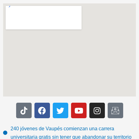
T
F
T
Y
I
I
i
a
w
o
n
c
k
c
i
u
s
o
t
e
t
t
t
n
240 jóvenes de Vaupés comienzan una carrera
o
b
t
u
a
-
universitaria gratis sin tener que abandonar su territorio