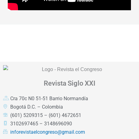
Revista
Siglo XXI
Cra 70c N0 51-51 Barrio Normandía
Bogotá D.C. – Colombia
(601) 5209315 – (601) 4672651
3102697465 – 3148696090
inforevistaelcongreso@gmail.com