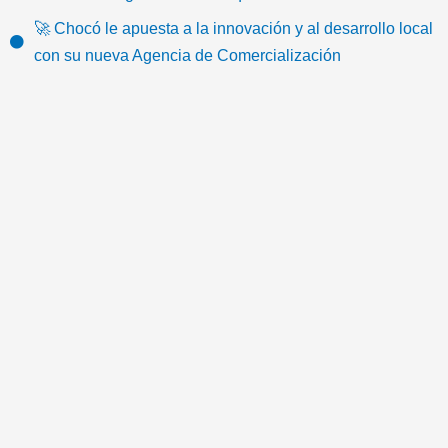
k
o
e
b
g
e
🚀 Chocó le apuesta a la innovación y al desarrollo local
o
r
e
r
m
con su nueva Agencia de Comercialización
k
a
a
m
i
l