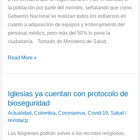
la población por parte del ministro, señalando que como
Gobierno Nacional se realizan todos los esfuerzos en
cuanto a adquisición de equipos y entrenamiento del
personal médico, pero más del 50% lo pone la
ciudadanía. Tomado de Ministerio de Salud.
Read More »
Iglesias
Iglesias ya cuentan con protocolo de
ya
bioseguridad
cuentan
con
Actualidad
,
Colombia
,
Coronavirus
,
Covid-19
,
Salud
/
protocolo
revistacg
de
Los feligreses podrán volver a los recintos religiosos,
bioseguridad