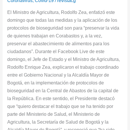
Coronavirus
,
Covid-19
/
revistacg
la
El Ministro de Agricultura, Rodolfo Zea, enfatizó este
vida
domingo que todas las medidas y la aplicación de los
y
protocolos de bioseguridad son para “preservar la vida
garantizar
de quienes trabajan en Corabastos y, a la vez,
el
preservar el abastecimiento de alimentos para los
abastecimiento
ciudadanos”. Durante el Facebook Live de este
domingo, el Jefe de Estado y el Ministro de Agricultura,
Rodolfo Enrique Zea, explicaron el trabajo coordinado
entre el Gobierno Nacional y la Alcaldía Mayor de
Bogotá, en la implementación de protocolos de
bioseguridad en la Central de Abastos de la capital de
la República. En este sentido, el Presidente destacó
que “quiero destacar el trabajo que se ha tenido por
parte del Ministerio de Salud, el Ministerio de
Agricultura, la Secretaría de Salud de Bogotá y la
Alcaldía Mayor de Bogotá”, y reconoció que “ha sido