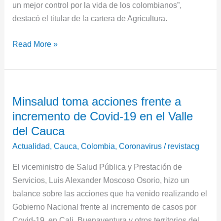
un mejor control por la vida de los colombianos”,
destacó el titular de la cartera de Agricultura.
Read More »
Minsalud
Minsalud toma acciones frente a
toma
incremento de Covid-19 en el Valle
acciones
frente
del Cauca
a
Actualidad
,
Cauca
,
Colombia
,
Coronavirus
/
revistacg
incremento
El viceministro de Salud Pública y Prestación de
de
Servicios, Luis Alexander Moscoso Osorio, hizo un
Covid-
balance sobre las acciones que ha venido realizando el
19
Gobierno Nacional frente al incremento de casos por
en
Covid-19, en Cali, Buenaventura y otros territorios del
el