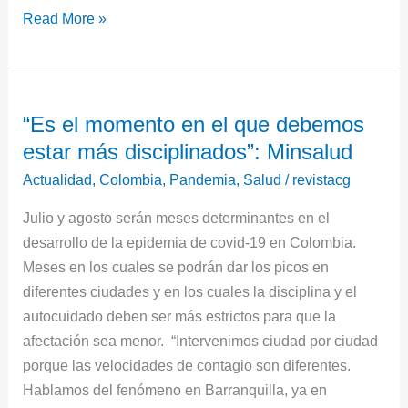
Read More »
“Es
“Es el momento en el que debemos
el
estar más disciplinados”: Minsalud
momento
en
Actualidad
,
Colombia
,
Pandemia
,
Salud
/
revistacg
el
Julio y agosto serán meses determinantes en el
que
desarrollo de la epidemia de covid-19 en Colombia.
debemos
Meses en los cuales se podrán dar los picos en
estar
diferentes ciudades y en los cuales la disciplina y el
más
autocuidado deben ser más estrictos para que la
disciplinados”:
afectación sea menor. “Intervenimos ciudad por ciudad
Minsalud
porque las velocidades de contagio son diferentes.
Hablamos del fenómeno en Barranquilla, ya en