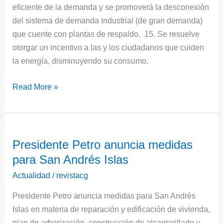
eficiente de la demanda y se promoverá la desconexión
del sistema de demanda industrial (de gran demanda)
que cuente con plantas de respaldo. 15. Se resuelve
otorgar un incentivo a las y los ciudadanos que cuiden
la energía, disminuyendo su consumo.
Read More »
Presidente
Presidente Petro anuncia medidas
Petro
para San Andrés Islas
anuncia
medidas
Actualidad
/
revistacg
para
Presidente Petro anuncia medidas para San Andrés
San
Islas en materia de reparación y edificación de vivienda,
Andrés
plan de arborización, construcción de alcantarillado y