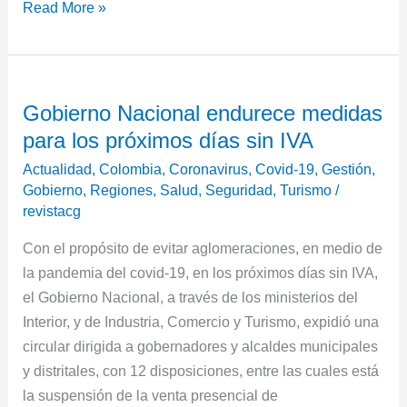
Read More »
Gobierno
Gobierno Nacional endurece medidas
Nacional
para los próximos días sin IVA
endurece
medidas
Actualidad
,
Colombia
,
Coronavirus
,
Covid-19
,
Gestión
,
para
Gobierno
,
Regiones
,
Salud
,
Seguridad
,
Turismo
/
revistacg
los
próximos
Con el propósito de evitar aglomeraciones, en medio de
días
la pandemia del covid-19, en los próximos días sin IVA,
sin
el Gobierno Nacional, a través de los ministerios del
IVA
Interior, y de Industria, Comercio y Turismo, expidió una
circular dirigida a gobernadores y alcaldes municipales
y distritales, con 12 disposiciones, entre las cuales está
la suspensión de la venta presencial de