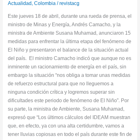
del
Actualidad
,
Colombia
/
revistacg
Gobierno
Este jueves 18 de abril, durante una rueda de prensa, el
para
ministro de Minas y Energía, Andrés Camacho, y la
enfrentar
ministra de Ambiente Susana Muhamad, anunciaron 15
el
medidas para enfrentar la última etapa del fenómeno de
fenómeno
El Niño y presentaron el balance de la situación actual
de
del país. El ministro Camacho indicó que aunque no es
El
inminente un racionamiento de energía en el país, sin
Niño
embargo la situación “nos obliga a tomar unas medidas
de refuerzo estructural para que no lleguemos a
ninguna condición crítica y logremos superar sin
dificultades este periodo de fenómeno de El Niño”. Por
su parte, la ministra de Ambiente, Susana Muhamad,
expresó que “Los últimos cálculos del IDEAM muestran
que, en efecto, ya con una alta certidumbre, vamos a
tener lluvias copiosas en todo el país durante este fin de