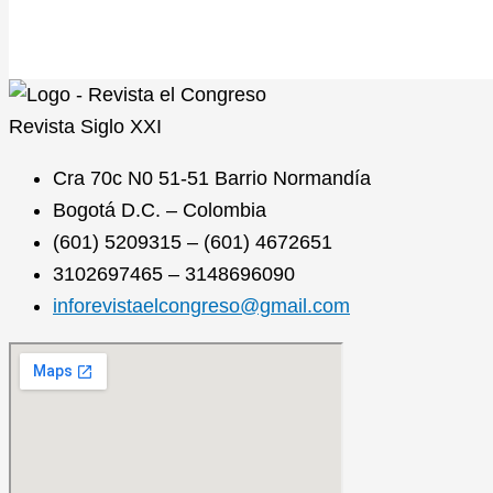
Revista
Siglo XXI
Cra 70c N0 51-51 Barrio Normandía
Bogotá D.C. – Colombia
(601) 5209315 – (601) 4672651
3102697465 – 3148696090
inforevistaelcongreso@gmail.com