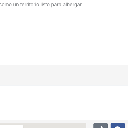
omo un territorio listo para albergar
T
F