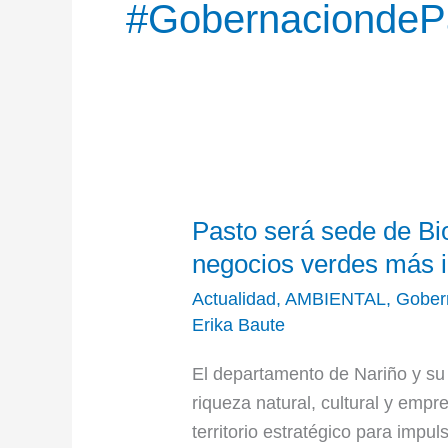
#GobernaciondeP
Pasto
Pasto será sede de Bio
será
sede
negocios verdes más 
de
Actualidad
,
AMBIENTAL
,
Gober
Bioexpo
Erika Baute
2025,
El departamento de Nariño y su 
la
riqueza natural, cu​ltural y emp
feria
territorio estratégico para impul
de