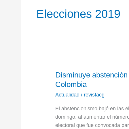
Elecciones 2019
Disminuye
Disminuye abstención 
abstención
en
Colombia
elecciones
Actualidad
/
revistacg
regionales
en
El abstencionismo bajó en las e
Colombia
domingo, al aumentar el número 
electoral que fue convocada par