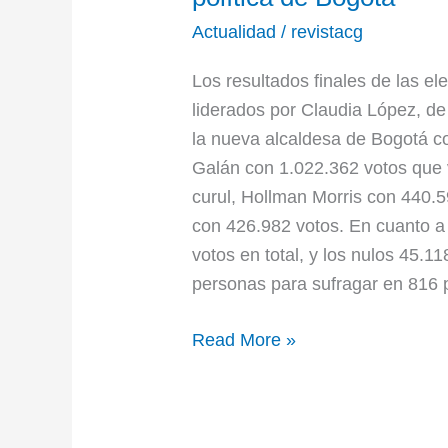
consolida
Actualidad
/
revistacg
como
primera
Los resultados finales de las el
fuerza
liderados por Claudia López, de
política
la nueva alcaldesa de Bogotá c
de
Galán con 1.022.362 votos que v
Bogotá
curul, Hollman Morris con 440.5
con 426.982 votos. En cuanto a 
votos en total, y los nulos 45.1
personas para sufragar en 816 p
Read More »