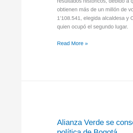
resultados históricos, debido a
obtienen más de un millón de v
1’108.541, elegida alcaldesa y
quien ocupó el segundo lugar.
Read More »
Alianza
Alianza Verde se cons
Verde
se
política de Bogotá