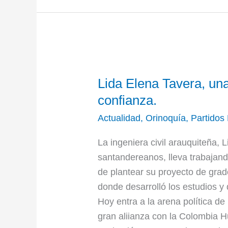
Lida
Lida Elena Tavera, una
Elena
Tavera,
confianza.
una
Actualidad
,
Orinoquía
,
Partidos 
trayectoria
que
La ingeniera civil arauquiteña, 
genera
santandereanos, lleva trabajan
confianza.
de plantear su proyecto de grad
donde desarrolló los estudios y
Hoy entra a la arena política de
gran aliianza con la Colombia 