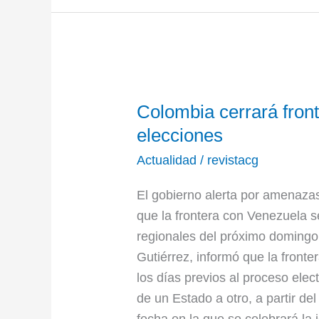
Colombia
Colombia cerrará fron
cerrará
frontera
elecciones
con
Actualidad
/
revistacg
Venezuela
por
El gobierno alerta por amenaza
elecciones
que la frontera con Venezuela s
regionales del próximo domingo. 
Gutiérrez, informó que la fronte
los días previos al proceso elec
de un Estado a otro, a partir de