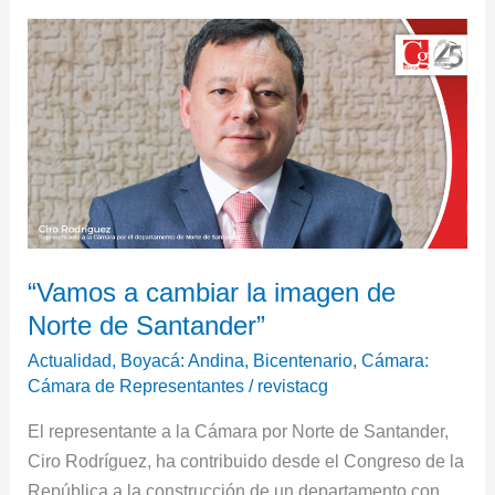
“Vamos
a
cambiar
la
imagen
de
Norte
de
Santander”
“Vamos a cambiar la imagen de
Norte de Santander”
Actualidad
,
Boyacá: Andina, Bicentenario
,
Cámara:
Cámara de Representantes
/
revistacg
El representante a la Cámara por Norte de Santander,
Ciro Rodríguez, ha contribuido desde el Congreso de la
República a la construcción de un departamento con