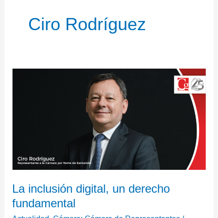
Ciro Rodríguez
La
inclusión
digital,
un
derecho
fundamental
La inclusión digital, un derecho
fundamental