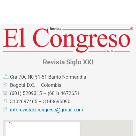
Revista
Siglo XXI
Cra 70c N0 51-51 Barrio Normandía
Bogotá D.C. – Colombia
(601) 5209315 – (601) 4672651
3102697465 – 3148696090
inforevistaelcongreso@gmail.com