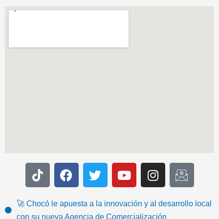
T
F
T
Y
I
I
i
a
w
o
n
c
k
c
i
u
s
o
t
e
t
t
t
n
🚀 Chocó le apuesta a la innovación y al desarrollo local
o
b
t
u
a
-
con su nueva Agencia de Comercialización