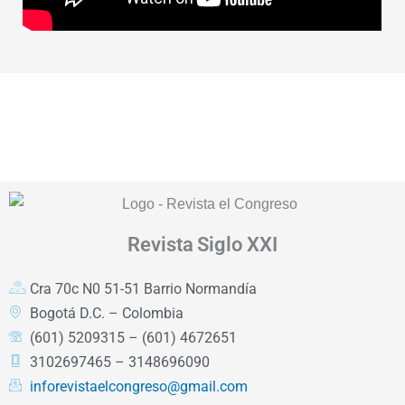
Revista
Siglo XXI
Cra 70c N0 51-51 Barrio Normandía
Bogotá D.C. – Colombia
(601) 5209315 – (601) 4672651
3102697465 – 3148696090
inforevistaelcongreso@gmail.com