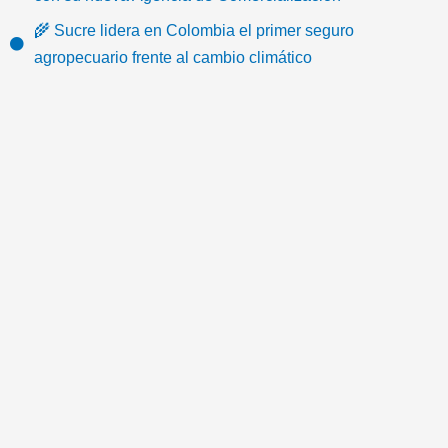
k
o
e
b
g
e
🌾 Sucre lidera en Colombia el primer seguro
o
r
e
r
m
agropecuario frente al cambio climático
k
a
a
m
i
l