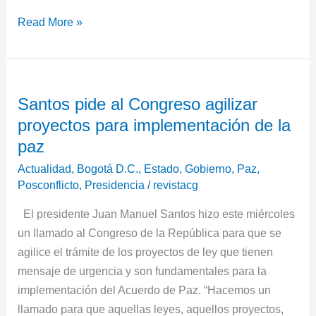
Read More »
Santos
Santos pide al Congreso agilizar
pide
proyectos para implementación de la
al
Congreso
paz
agilizar
Actualidad
,
Bogotá D.C.
,
Estado
,
Gobierno
,
Paz
,
proyectos
Posconflicto
,
Presidencia
/
revistacg
para
El presidente Juan Manuel Santos hizo este miércoles
implementación
un llamado al Congreso de la República para que se
de
agilice el trámite de los proyectos de ley que tienen
la
mensaje de urgencia y son fundamentales para la
paz
implementación del Acuerdo de Paz. “Hacemos un
llamado para que aquellas leyes, aquellos proyectos,