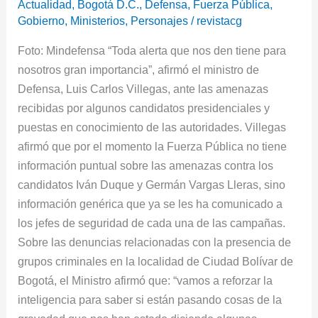
Actualidad
,
Bogotá D.C.
,
Defensa
,
Fuerza Pública
,
supuestas
Gobierno
,
Ministerios
,
Personajes
/
revistacg
amenazas
Foto: Mindefensa “Toda alerta que nos den tiene para
a
nosotros gran importancia”, afirmó el ministro de
candidatos
Defensa, Luis Carlos Villegas, ante las amenazas
recibidas por algunos candidatos presidenciales y
puestas en conocimiento de las autoridades. Villegas
afirmó que por el momento la Fuerza Pública no tiene
información puntual sobre las amenazas contra los
candidatos Iván Duque y Germán Vargas Lleras, sino
información genérica que ya se les ha comunicado a
los jefes de seguridad de cada una de las campañas.
Sobre las denuncias relacionadas con la presencia de
grupos criminales en la localidad de Ciudad Bolívar de
Bogotá, el Ministro afirmó que: “vamos a reforzar la
inteligencia para saber si están pasando cosas de la