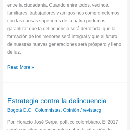
entre la ciudadanía. Cuando entre todos, vecinos,
familiares, trabajadores y amigos nos comprometemos
con las causas superiores de la patria podemos
garantizar que la delincuencia será derrotada, que la
formación de los menores será integral y que el futuro
de nuestras nuevas generaciones será próspero y lleno
de luz.
Read More »
Estrategia
Estrategia contra la delincuencia
contra
la
Bogotá D.C.
,
Columnistas
,
Opinión
/
revistacg
delincuencia
Por, Horacio José Serpa, político colombiano. El 2017
cerró con cifras preocupantes sobre la situación de