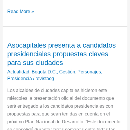
Read More »
Asocapitales
Asocapitales presenta a candidatos
presenta
presidenciales propuestas claves
a
candidatos
para sus ciudades
presidenciales
Actualidad
,
Bogotá D.C.
,
Gestión
,
Personajes
,
propuestas
Presidencia
/
revistacg
claves
Los alcaldes de ciudades capitales hicieron este
para
miércoles la presentación oficial del documento que
sus
será entregado a los candidatos presidenciales con
ciudades
propuestas para que sean tenidas en cuenta en el
próximo Plan Nacional de Desarrollo. “Este documento
se consolidó durante varias semanas entre todas las