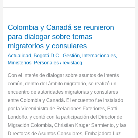
Colombia
Colombia y Canadá se reunieron
y
para dialogar sobre temas
Canadá
se
migratorios y consulares
reunieron
Actualidad
,
Bogotá D.C.
,
Gestión
,
Internacionales
,
para
Ministerios
,
Personajes
/
revistacg
dialogar
Con el interés de dialogar sobre asuntos de interés
sobre
común, dentro del ámbito migratorio, se realizó un
temas
encuentro de autoridades migratorias y consulares
migratorios
entre Colombia y Canadá. El encuentro fue instalado
y
por la Viceministra de Relaciones Exteriores, Patti
consulares
Londoño, y contó con la participación del Director de
Migración Colombia, Christian Krüger Sarmiento, y las
Directoras de Asuntos Consulares, Embajadora Luz