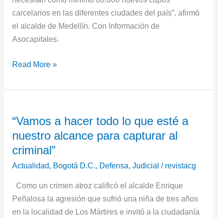
carcelarios en las diferentes ciudades del país”, afirmó
el alcalde de Medellín. Con Información de
Asocapitales.
Read More »
“Vamos
“Vamos a hacer todo lo que esté a
a
nuestro alcance para capturar al
hacer
todo
criminal”
lo
Actualidad
,
Bogotá D.C.
,
Defensa
,
Judicial
/
revistacg
que
Como un crimen atroz calificó el alcalde Enrique
esté
Peñalosa la agresión que sufrió una niña de tres años
a
en la localidad de Los Mártires e invitó a la ciudadanía
nuestro