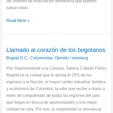
las órdenes de evacuación preventiva que pueden
salvar vidas.
Read More »
Llamado
Llamado al corazón de los bogotanos
al
corazón
Bogotá D.C.
,
Columnistas
,
Opinión
/
revistacg
de
Por, Representante a la Cámara, Tatiana Cabello Flórez
los
Bogotá es la ciudad que le aporta el 25% de los
bogotanos
ingresos a la Nación, el mayor centro industrial, turístico
y económico de Colombia, la urbe que recibe a diario a
miles de compatriotas de todas las regiones del país
que llegan en busca de oportunidades y una mejor
calidad de vida. Por eso, al comprender la relevancia