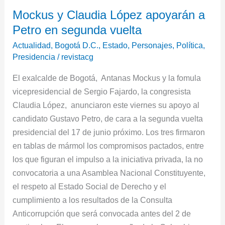
Mockus
Mockus y Claudia López apoyarán a
y
Petro en segunda vuelta
Claudia
López
Actualidad
,
Bogotá D.C.
,
Estado
,
Personajes
,
Política
,
apoyarán
Presidencia
/
revistacg
a
El exalcalde de Bogotá, Antanas Mockus y la fomula
Petro
vicepresidencial de Sergio Fajardo, la congresista
en
Claudia López, anunciaron este viernes su apoyo al
segunda
candidato Gustavo Petro, de cara a la segunda vuelta
vuelta
presidencial del 17 de junio próximo. Los tres firmaron
en tablas de mármol los compromisos pactados, entre
los que figuran el impulso a la iniciativa privada, la no
convocatoria a una Asamblea Nacional Constituyente,
el respeto al Estado Social de Derecho y el
cumplimiento a los resultados de la Consulta
Anticorrupción que será convocada antes del 2 de