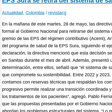
EPS Sura se retira del sistema de sa
Actualidad
,
Colombia
/
revistacg
En la mañana de este martes, 28 de mayo, las directiv
formal al Gobierno Nacional para retirarse del sistema
gremio de las EPS del régimen contributivo (Acemi), An
del programa de salud de la EPS Sura, siguiendo el e
declaración, la directiva mencionó que esta decisión s
en Sanitas durante el mes de abril. Además, presentó
determinación, entre ellos, señaló que “el sistema de s
que compromete su sostenibilidad. Entre 2022 y 2023,
contamos con reservas técnicas que respaldan los co
progresivo permite realizar una transición coordinada y
los tratamientos de los pacientes”, agregó. Pablo Fern
que las propuestas presentadas por el Gobierno Nacional
abordan los problemas estructurales del sistema. “Lo q