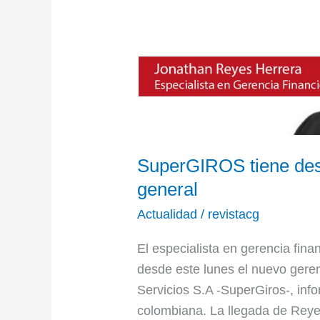
lunes
nuevo
gerente
general
SuperGIROS tiene des
general
Actualidad
/
revistacg
El especialista en gerencia fin
desde este lunes el nuevo gere
Servicios S.A -SuperGiros-, in
colombiana. La llegada de Rey