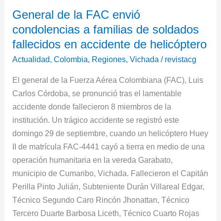
General
General de la FAC envió
de
condolencias a familias de soldados
la
FAC
fallecidos en accidente de helicóptero
envió
Actualidad
,
Colombia
,
Regiones
,
Vichada
/
revistacg
condolencias
El general de la Fuerza Aérea Colombiana (FAC), Luis
a
Carlos Córdoba, se pronunció tras el lamentable
familias
accidente donde fallecieron 8 miembros de la
de
institución. Un trágico accidente se registró este
soldados
domingo 29 de septiembre, cuando un helicóptero Huey
fallecidos
II de matrícula FAC-4441 cayó a tierra en medio de una
en
operación humanitaria en la vereda Garabato,
accidente
municipio de Cumaribo, Vichada. Fallecieron el Capitán
de
Perilla Pinto Julián, Subteniente Durán Villareal Edgar,
helicóptero
Técnico Segundo Caro Rincón Jhonattan, Técnico
Tercero Duarte Barbosa Liceth, Técnico Cuarto Rojas