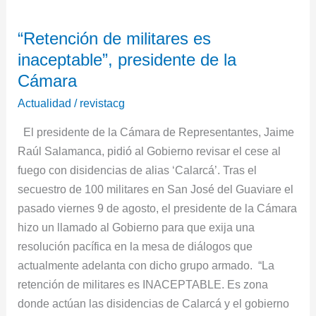
“Retención
“Retención de militares es
de
inaceptable”, presidente de la
militares
es
Cámara
inaceptable”,
Actualidad
/
revistacg
presidente
El presidente de la Cámara de Representantes, Jaime
de
Raúl Salamanca, pidió al Gobierno revisar el cese al
la
fuego con disidencias de alias ‘Calarcá’. Tras el
Cámara
secuestro de 100 militares en San José del Guaviare el
pasado viernes 9 de agosto, el presidente de la Cámara
hizo un llamado al Gobierno para que exija una
resolución pacífica en la mesa de diálogos que
actualmente adelanta con dicho grupo armado. “La
retención de militares es INACEPTABLE. Es zona
donde actúan las disidencias de Calarcá y el gobierno