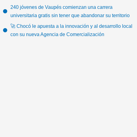
k
c
i
u
s
o
t
e
t
t
t
n
240 jóvenes de Vaupés comienzan una carrera
o
b
t
u
a
-
universitaria gratis sin tener que abandonar su territorio
k
o
e
b
g
e
🚀 Chocó le apuesta a la innovación y al desarrollo local
o
r
e
r
m
con su nueva Agencia de Comercialización
k
a
a
m
i
l