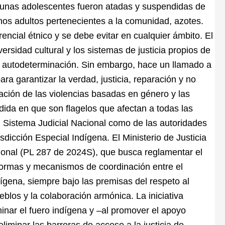
r, unas adolescentes fueron atadas y suspendidas de
nos adultos pertenecientes a la comunidad, azotes.
encial étnico y se debe evitar en cualquier ámbito. El
ersidad cultural y los sistemas de justicia propios de
e autodeterminación. Sin embargo, hace un llamado a
para garantizar la verdad, justicia, reparación y no
cación de las violencias basadas en género y las
dida en que son flagelos que afectan a todas las
el Sistema Judicial Nacional como de las autoridades
dicción Especial Indígena. El Ministerio de Justicia
ccional (PL 287 de 2024S), que busca reglamentar el
o formas y mecanismos de coordinación entre el
dígena, siempre bajo las premisas del respeto al
ueblos y la colaboración armónica. La iniciativa
minar el fuero indígena y –al promover el apoyo
eliminar las barreras de acceso a la justicia de