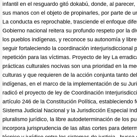
infantil en el resguardo gitó dokabú, donde, al parece
sus manos con el objeto de propinarles, por parte de u
La conducta es reprochable, trasciende el enfoque difer
Gobierno nacional reitera su profundo respeto por la div
los pueblos indígenas, y reconoce su autonomía y libr
seguir fortaleciendo la coordinación interjurisdiccional 
repetición para las víctimas. Proyecto de ley La erradi
prácticas culturales nocivas son una prioridad en la me
culturas y que requieren de la acción conjunta tanto d
indígenas, en el marco de la implementación de su Juris
radicó el proyecto de ley de Coordinación Interjurisdi
artículo 246 de la Constitución Política, estableciend
Sistema Judicial Nacional y la Jurisdicción Especial In
pluralismo jurídico, la libre autodeterminación de los p
incorpora jurisprudencia de las altas cortes para deter
técnico y jurídico entre los sistemas de justicia– busca 