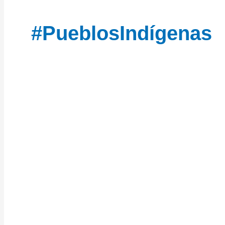
#PueblosIndígenas