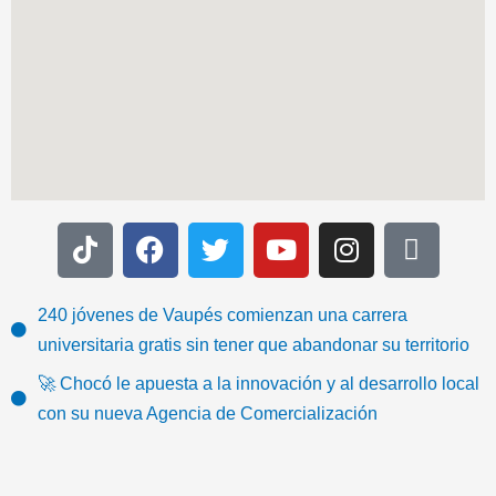
T
F
T
Y
I
I
i
a
w
o
n
c
k
c
i
u
s
o
t
e
t
t
t
n
240 jóvenes de Vaupés comienzan una carrera
o
b
t
u
a
-
universitaria gratis sin tener que abandonar su territorio
k
o
e
b
g
e
🚀 Chocó le apuesta a la innovación y al desarrollo local
o
r
e
r
m
con su nueva Agencia de Comercialización
k
a
a
m
i
l