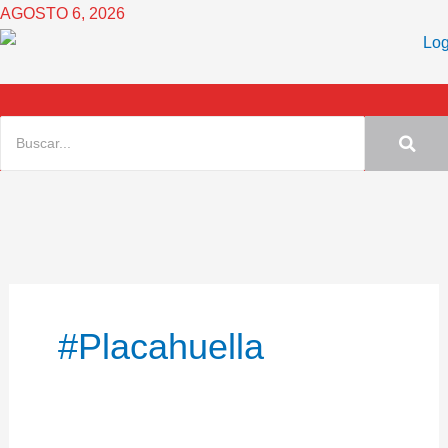
Ir
AGOSTO 6, 2026
al
contenido
#Placahuella