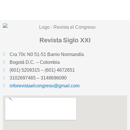
Revista
Siglo XXI
Cra 70c N0 51-51 Barrio Normandía
Bogotá D.C. – Colombia
(601) 5209315 – (601) 4672651
3102697465 – 3148696090
inforevistaelcongreso@gmail.com