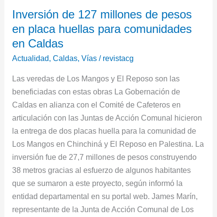
Inversión
Inversión de 127 millones de pesos
de
en placa huellas para comunidades
127
millones
en Caldas
de
Actualidad
,
Caldas
,
Vías
/
revistacg
pesos
Las veredas de Los Mangos y El Reposo son las
en
beneficiadas con estas obras La Gobernación de
placa
Caldas en alianza con el Comité de Cafeteros en
huellas
articulación con las Juntas de Acción Comunal hicieron
para
la entrega de dos placas huella para la comunidad de
comunidades
Los Mangos en Chinchiná y El Reposo en Palestina. La
en
inversión fue de 27,7 millones de pesos construyendo
Caldas
38 metros gracias al esfuerzo de algunos habitantes
que se sumaron a este proyecto, según informó la
entidad departamental en su portal web. James Marín,
representante de la Junta de Acción Comunal de Los