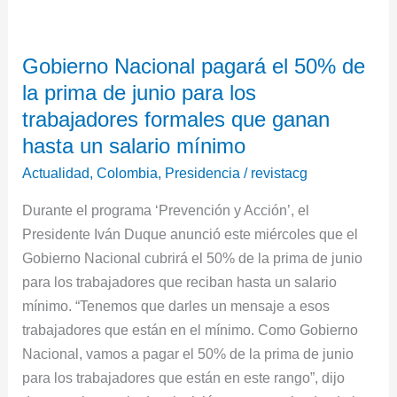
Gobierno
Nacional
Gobierno Nacional pagará el 50% de
pagará
la prima de junio para los
el
50%
trabajadores formales que ganan
de
hasta un salario mínimo
la
Actualidad
,
Colombia
,
Presidencia
/
revistacg
prima
de
Durante el programa ‘Prevención y Acción’, el
junio
Presidente Iván Duque anunció este miércoles que el
para
Gobierno Nacional cubrirá el 50% de la prima de junio
los
para los trabajadores que reciban hasta un salario
trabajadores
mínimo. “Tenemos que darles un mensaje a esos
formales
trabajadores que están en el mínimo. Como Gobierno
que
Nacional, vamos a pagar el 50% de la prima de junio
ganan
para los trabajadores que están en este rango”, dijo