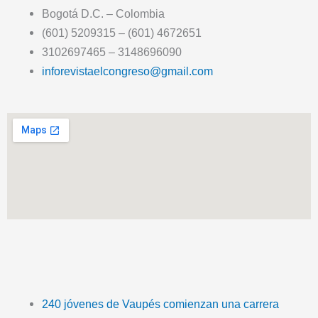
Bogotá D.C. – Colombia
(601) 5209315 – (601) 4672651
3102697465 – 3148696090
inforevistaelcongreso@gmail.com
T
F
T
Y
I
I
i
a
w
o
n
c
240 jóvenes de Vaupés comienzan una carrera