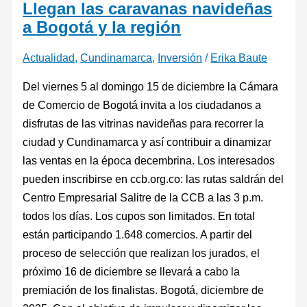
Llegan las caravanas navideñas
de
a Bogotá y la región
seguridad
y
Actualidad
,
Cundinamarca
,
Inversión
/
Erika Baute
justicia
Del viernes 5 al domingo 15 de diciembre la Cámara
de Comercio de Bogotá invita a los ciudadanos a
disfrutas de las vitrinas navideñas para recorrer la
ciudad y Cundinamarca y así contribuir a dinamizar
las ventas en la época decembrina. Los interesados
pueden inscribirse en ccb.org.co: las rutas saldrán del
Centro Empresarial Salitre de la CCB a las 3 p.m.
todos los días. Los cupos son limitados. En total
están participando 1.648 comercios. A partir del
proceso de selección que realizan los jurados, el
próximo 16 de diciembre se llevará a cabo la
premiación de los finalistas. Bogotá, diciembre de