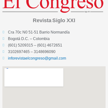
Revista
Siglo XXI
Cra 70c N0 51-51 Barrio Normandía
Bogotá D.C. – Colombia
(601) 5209315 – (601) 4672651
3102697465 – 3148696090
inforevistaelcongreso@gmail.com