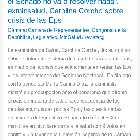
el Senado no va a resolver nada”,
resolver
nada”,
exminsalud, Carolina Corcho sobre
exminsalud,
crisis de las Eps
Carolina
Cámara: Cámara de Representantes
,
Congreso de la
Corcho
República
,
Legislativo
,
MinSalud
/
revistacg
sobre
La exministra de Salud, Carolina Corcho, dio su opinión
crisis
sobre el futuro del sistema de salud de los colombianos,
de
en medio de la crisis que actualmente enfrentan las Eps
las
y las intervenciones del Gobierno Nacional. En diálogo
Eps
con la periodista María Camila Díaz, la exministra
mostró su preocupación ante el panorama que afronta
el país en materia de salud, a consecuencia de las
deudas acumuladas por las Eps y las cuestionadas
decisiones del Ejecutivo. El pasado miércoles 3 de
marzo se archivó la reforma a la salud con 9 votos en
contra y 5 a favor en la Comisión Séptima de la Cámara