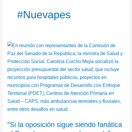
#nuevapes
“Si
la
oposición
sigue
siendo
fanática
el
Senado
no
va
“Si la oposición sigue siendo fanática
a