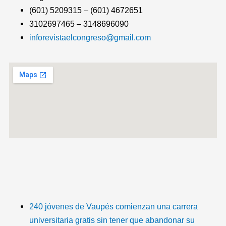
(601) 5209315 – (601) 4672651
3102697465 – 3148696090
inforevistaelcongreso@gmail.com
T
F
T
Y
I
I
i
a
w
o
n
c
k
c
i
u
s
o
240 jóvenes de Vaupés comienzan una carrera
universitaria gratis sin tener que abandonar su