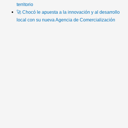
t
e
t
t
t
n
territorio
🚀 Chocó le apuesta a la innovación y al desarrollo
o
b
t
u
a
-
local con su nueva Agencia de Comercialización
k
o
e
b
g
e
o
r
e
r
m
k
a
a
m
i
l